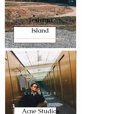
TRAVEL
Teshima
Island
LIFESTYLE
Acne Studios