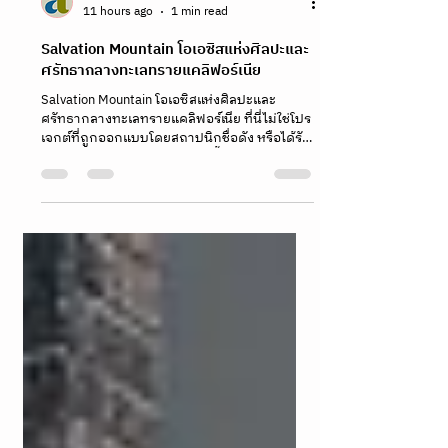
hoparound.co
11 hours ago
1 min read
Salvation Mountain โอเอซิสแห่งศิลปะและ
ศรัทธากลางทะเลทรายแคลิฟอร์เนีย
Salvation Mountain โอเอซิสแห่งศิลปะและ
ศรัทธากลางทะเลทรายแคลิฟอร์เนีย ที่นี่ไม่ใช่โปร
เจกต์ที่ถูกออกแบบโดยสถาปนิกชื่อดัง หรือได้รับ
การระดมทุนมหาศาล ทว่าเกิดขึ้นจากวิสัยทัศน์
ของชายเพียงคนเดียวที่ชื่อว่า เลียวนาร์ด ไนต์
(Leonard Knight) ย้อนกลับไปในปี 1984 เลียวนา
ร์ดมีความตั้งใจเพียงแค่จะปล่อยบอลลูนลมร้อนที่
สกรีนข้อความว่า "God is Love" เพื่อสื่อสาร
ปรัชญาความรักที่เขามีต่อโลก แต่เมื่อบอลลูนไม่
สามารถลอยขึ้นได้ เขาจึงตัดสินใจเปลี่ยนวิธีการ
โดยหันมาสร้างอนุสรณ์สถานบนพื้นดินแทน