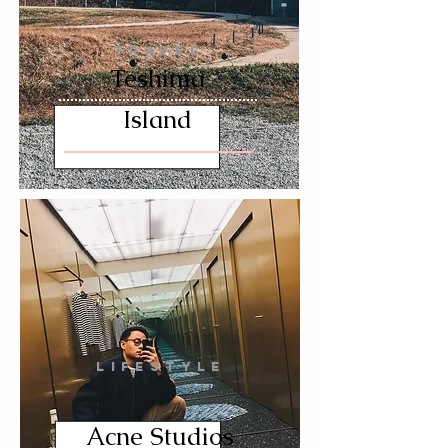
TRAVEL
Teshima
Island
LIFESTYLE
Acne Studios