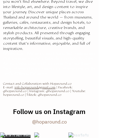
Arch ในเมืองเซนต์หลุยส์ บางครั้งรูปแบบที่บ่งบอก
. #LetsHoparoundJapan #LetsHoparound
ออกแบบของ Browne ชิ้นที่โดดเด่นในโลกแฟชั่น
โดและมีความยืด เหนียว นุ่มพร้อมผิวกรอบ ส่วน
แสงไฟจราจรด้านหลังโรงแรมผ่านกระจกสีที่ช่วย
you won’t find elsewhere. Beyond travel, we dive
แล้วล่ะ อย่างที่รู้ๆกันอยู่ว่าตลอดสองฝั่งถนนนั้นเรียง
Mercedes me Tokyo / DOWNSTAIRS
ก็คืองานดีไซน์หน้าร้านทุกสาขาของ Acne นั้นสวย
Design Office Co., Ltd. Construction: EIKEN
ถึงยุคสมัยมากที่สุดก็คือที่นั่งบนเครื่องบินแบบ
#Travel #WestJapan #Japan
ทั้งของผู้ชายและผู้หญิงมารวมกันไว้ในตู้กระจกทรง
หน้าพิซซานั้นทางร้านก็ใช้วัตถุดิบที่มีคุณภาพดีออก
into lifestyle, art, and design content to inspire
ร่ายมนต์ให้พื้นที่เดียวกันสามารถเปลี่ยนอารมณ์ไป
รายไปด้วยร้านค้าสินค้าหลากชนิด ตั้งแต่ทองคำอัน
COFFEE｜六本木 Location:
เฉียบและมีคาแร็คเตอร์ดึงดูดสายตา ยากที่จะมอง
Photo credits: Keisuke miyamoto - FB/IG:
ดั้งเดิมที่ได้รับการตกแต่งใหม่ทั้งหมด 16 ที่นั่งใน
#TheTRUNKMarket #Hiroshima
ยาวเท่ๆ โดยมีหุ่นมาตั้งราวกับมีนายแบบ นางแบบ
your journey. Discover unique places across
มาเป็นสไตล์คลาสสิกและสร้างสรรค์ตั้งแต่พิซซา
เรื่อยๆได้อย่างชาญฉลาด ความเป็นญี่ปุ่นที่ชัดเจน
เลอค่าอมตะ ไปจนถึงเครื่องเทศยาจีน เครื่อง
https://goo.gl/maps/fFf8i4WXzshUjgVEA
ผ่านไปเฉยๆโดยไม่หันมามอง และเวลาก็ได้เป็น
@hoparound.co Youtube: hoparound.co
พาเลทลายสก๊อตสีชมพูส้มแดงและเบจ ที่นั่งสะเปะ
Thailand and around the world — from museums,
มายืนนิ่งๆโพสให้ดูบนรันเวย์ และแน่นอนการจัดวาง
Jamon Iberico & Tomato ที่ใช้แฮม Iberico ไป
อีกอย่างหนึ่งก็คือการใช้ผ้าย้อมสี Indigo ผืนมหึมา
ประดับเสริมมงคล และที่ขาดไม่ได้ก็คืออาหารเลิศ
Facebook: @hoparound.co Instagram:
เครื่องพิสูจน์แล้วว่าความซื่อสัตย์ต่อตัวตนของ
Website:www.hoparound.co -
สะปะเพิ่มเติมพยักหน้าให้กับรูปแบบดั้งเดิมของ
galleries, cafés, restaurants, and design hotels, to
ก็เน้นให้มีระยะห่างเท่าๆกันเพื่อแสดงออกซึ่งคอน
จนถึง Gravlax & Cream พิซซาแซลมอนรมควัน
มาแขวนลงมาจากเพดานสูงจนถึงพื้นเพื่อแบ่งสเปซ
รสที่หลายคนติดใจ แค่เดินจากโรงแรมไม่กี่ก้าว เราก็
@hoparound.co Youtube: hoparound.co
แบรนด์นั้นทำให้ Acne Studios ได้ก้าวเข้ามาอยู่ใน
#LetsHoparound #Tokyo
remarkable architecture, creative brands, and
TWA Commodore Club ซึ่งมีที่นั่งจัดเลี้ยงสีแดง
เส็ปต์ “Modern Uniform” ของงานนี้ แอบกระซิบ
ผักชีลาว และซาวร์ครีม เมนูเครื่องดื่มของ ชิม ชิม
หลวมๆให้มองเห็นทะลุลางๆได้ตามคอนเส็ปต์
จะพบกับ Street Food สไตล์จีนโบราณชวนให้
Website: www.hoparound.co #Tokyo
ใจกลุ่มแฟนๆทั่วทุกมุมโลกอย่างเหนียวแน่น วันนี้
stylish products. All presented through engaging
#LetsHoparoundTokyo #KAMITOPEN
พริกพริกไทยพร้อมที่วางเครื่องดื่มแบบพับเก็บได้
นิดนึงว่า มู่ลี่สีขาวตรงด้านหน้าก็เป็นอีกหนึ่งความ
แบงค็อก คือการไฮไลท์สิ่งที่ดีที่สุดจากผลิตผลของ
"Aimai" ทั้งยังเป็นการสร้างความอบอุ่นพริ้วไหวและ
น้ำลายสออย่างไม่ขาดสาย ร้านเจ๊เอ็งก๋วยเตี๋ยว
#LetsHoparoundTokyo #Letshoparound
Acne กลายเป็นจุดกลมกล่อมของคำว่า แฟชั่น
storytelling, beautiful visuals, and high-quality
#Bakery #Kappabashi #โตเกียว #ร้านขายอุปก
โต๊ะและเก้าอี้นั่งของ Saarinen ผู้เข้าพักสามารถ
ตั้งใจที่ Browne ชอบหยิบมาใช้จนกลายเป็นซิก
ไทย ไม่ว่าจะเป็นกาแฟจากร้าน Roots หรือจะเป็นชา
เป็นเอกลักษณ์ที่เด่นชัดให้กับโรงแรมแห่งนี้ด้วย
หลอดโบราณ เราแวะต่อคิวร้านเจ๊เอ็งก๋วยเตี๋ยวหลอด
#เที่ยวโตเกียว #คาเฟ่ในโตเกียว #คาเฟ่ #โตเกียว
content that’s informative, enjoyable, and full of
ศิลปะ และคัลเจอร์แห่งการแสดงออกของตัวตนที่
รณ์ทำเบเกอรี่
ถ่ายภาพช่วงเวลาที่สมบูรณ์แบบโดยมองออกไปทาง
เนเจอร์อีกอันของตัวเอง ส่วนห้องที่ 3 นั้น เป็นห้อง
จาก Monsoon Tea ไปจนถึงสมูทตี้ซึ่งเต็มไปคุณ
เสน่ห์แบบสแกนดิเนเวียนที่อยู่ในสายเลือดของทีม
โบราณที่อยู่หน้าโรงแรมเพื่อเจิมกะเพาะ ก่อนที่จะ
inspiration.
มิดทาวน์ #โตเกียว #ไปไหนดีในโตเกียว #มิวเซียม
สรรค์สร้างและแตกต่าง ซึ่งเป็นสิ่งที่น้อยแบรนด์จะ
ด้านหน้าของห้องโดยสารผ่านหน้าต่าง ซึ่งครั้งหนึ่ง
ที่รวบรวมวิดิโอฟุตเทจ Runway Shows ต่างๆที่
ประโยชน์ เมนูกาแฟมีให้เราเลือกตั้งแต่แก้วคลาสสิ
ที่เที่ยวใหม่ 2025 | พิพิธภัณฑ์ & แกลเลอรี่ | โรงแรมดีไซน์ | คาเฟ่สายอาร์ต |
ดีไซน์ ก็ถูกโปรยลงไปในโปรเจ็คต์อย่างถูกที่ถูกทาง
ออกตามล่าของกินแบบ Non-Stop กันรัวๆ ทั้งร้าน
ในโตเกียว #แกลเลอรี่ในโตเกียว
ทำได้สำเร็จ แม้แต่สีชมพู Acne ที่เคยเป็นที่รังเกียจ
เคยใช้เพื่อนำทางเครื่องบินด้วยแสงดาวในเที่ยวบิน
เที่ยวไทย-ต่างประเทศ จองที่พัก | รีวิวโดยบล็อกเกอร์ | ไอเดียทริปไม่ซ้ำใคร |
สร้างชื่อให้กับเขาตั้งแต่ยุคเริ่มแรกจนถึงปัจจุบัน มา
กอย่าง เอสเพรสโซ และกาแฟดริป โดยใช้เมล็ด
ผ่านการจัดวางใช้เฟอร์นิเจอร์ที่ดีไซน์โดย CKR,
ดังๆและร้านที่คนรู้จักน้อยแต่อร่อยมากๆ Location:
ก็กลายเป็น signature ของแบรนด์ที่ลูกค้าต้องการ
ข้ามคืน ทีมออกแบบได้รับแรงบันดาลใจคือการติด
ค้นหาสถานที่สร้างแรงบันดาลใจ
| Travel wesite | Thai Travel Blogers |
จัดแสดงให้เราได้เห็นภาพรวมของแนวคิดเบื้องหลัง
Single origin จาก Roots ร้านกาแฟและผู้ผลิต
Maruni และ Emeco ทั้งแบบลอยตัวและบิลท์อิน
https://goo.gl/maps/gttLC245Q95xH7RcA
และภูมิใจเมื่อได้ถือถุงสีชมพูเดินอวดผู้คนเล่นขณะ
Travel Influencers | a travel website travel influencers thailand รีวิว
ตั้งภาพจิตรกรรมฝาผนังขนาด 8 คูณ 4 ฟุตสองชิ้น
การถ่ายทอดผลงานที่เป็นเอกลักษณ์ และมี “ความ
เมล็ดกาแฟคุณภาพของกรุงเทพฯ ที่เลือกใช้เมล็ด
ไปจนถึงกระถางต้นไม้ ภาพแขวนผนัง และโคมไฟ
เดินไปนิดเดียวก็จะเจอหมี่จับกังที่จุใจทั้งรสชาติและ
ช็อปปิ้ง นอกจากสีชมพูที่เป็นสัญลักษณ์หนึ่งของ
ท่องเที่ยว รีวิวโรงแรม รีวิวร้านอาหาร
โดย ศิลปิน Mario Zamparelli ต้นฉบับซึ่งแสดง
ทอมบราวน์”มากๆ สิ่งที่เราปลื้มอีกอย่างหนึ่งก็คือ
ของเกษตรกรท้องถิ่นทางภาคเหนือของไทยจาก
กระดาษ washi ทรงเกลี้ยงเกลาที่ดีไซน์พิเศษโดย
ปริมาณ / นายหมงหอยทอดเชลล์ชวนชิม
สตูดิโอสิวเขรอะแล้ว รูปใบหน้า straight face
โมเดลในจุดหมายปลายทางจาก กรุงเทพฯ ถึง
ของที่ระลึกแจกฟรีของงาน ซึ่งเป็นโปสต์การ์ด 5
ห้วยนํ้าขุ่น และปางขอนในจังหวัดเชียงราย ตลอด
CKR เองก็เป็นอีกหนึ่งตัวอย่างของการผสานเสน่ห์
Specialist ด้าน หอยทอด ออส่วน อ่อลั่วะ และข้าว
Contact and Collaboration with Hoparound.co
สี่เหลี่ยม ก็เป็นอีกไอค่อนสำคัญของ Acne
บอสตัน เรียงราย Starlight Lounge บนเครื่องบิน
E-mail:
info.hoparound@gmail.com
| Facebook:
แบบที่เขาดีไซน์ขึ้นมาเป็นพิเศษ โดยใช้แรงบันดาล
จนเมล็ดอื่นๆ ที่หมุนเวียนมาตามฤดูกาล และที่เรา
แบบสแกนดิเนเวียนให้เข้ากับการใช้วัสดุพื้นถิ่นแบบ
ผัดปู / ขาหมูนายอุ๊ ขาหมูโบราณใส่ถั่วต้มเห็นแล้ว
Studios ความเป็นมาของน้องหน้านิ่งนี้เรียบง่าย
@hoparound.co | Instagram: @hoparound.co | Youtube:
ซึ่งเป็นจุดเด่นก่อนอาหารค่ำสำหรับเครื่องดื่ม
ใจจากภาพสเก็ตช์ต่างๆของผลงานของเขา ขอบคุณ
อยากให้ลองมากที่สุดคือกาแฟ Cold Brew เพิ่ม
ญี่ปุ่น นอกจากนี้ยังมีดีไซน์ไอเท่มที่น่าสนใจอีกกว่า
hoparound.co | Tiktok: @hoparound.co
ต้องกลืนน้ำลายเอื๊อก / ข้าวต้มปลา(ตรอกถั่วงอก)
กว่าที่คิด อยากรู้แล้วใช่ม้าาา อ่ะ! เล่าเลยละกัน ใน
ค็อกเทลในยุค 60 ©︎Stonehill Taylor Credit
10 Corso Como และ Thom Browne ที่จัดงาน
กลิ่นเฮเซลนัท คาราเมล อัลมอนด์ มินต์ ไปจนถึง
20 ชิ้นตั้งแต่เก้าอี้ไปจนถึงแท่งดินสอที่ทาง CKR
เนื้อปลาเก๋าชิ้นโตๆซดกับน้ำซุปเคี่ยวรสกลมกล่อม /
คอลเล็กชั่น FW2017 ทางแบรนด์ได้ทำแคมเปญ
photos ©︎TWA Hotel, Eric Laignel, David
พิเศษนี้ขึ้นมา ดีและฟรีอย่างนี้แหละที่เราโปรดปราน
แก้วไนโตรสดชื่นๆ ไร้คาเฟอีนอย่าง Ginger
ออกแบบเป็นพิเศษเพื่อเสริมคาแร็คเตอร์ให้กับ
จก โต๊ะเดียว อาหารทะเลสไตล์จีนอร่อยเกินบรรยาย
เกี่ยว modern family ขึ้นมา Jonny Johansson ผู้
Follow us on Instagram
Mitchell, Stonehill Taylor . #LetsHoparound
เรารู้ว่าคุณก็เหมือนกัน (ใช่มั้ยล่าาาา :-))
Lemondade หรือจะเลือกชิมเมนูสร้างสรรค์ใหม่
โรงแรม K5 แห่งนี้ ห้องพักในโรงแรมมีให้เลือก
/ ตือฮวนเกี่ยมฉ่ายอาหารโบราณที่หากินได้ยากมาก
ก่อตั้งและ Creative Director ของแบรนด์จึงได้
#LetsHoparoundUSA #InspiringStuff
#LetsHOParoundSeoul #exhibition
อย่าง Mint Mocha Frappe เอสเพรสโซจากเมล็ด
ทั้งหมด 7 รูปแบบ ©︎K5 ROOM TYPE: Junior
ลิสต์นี้ที่จริงแล้วก็คงยาวต่อไปได้เรื่อยๆไม่รู้จบจริงๆ
นึกถึงภาพคนสวีดิชทั่วๆไปที่มักจะทำหน้าเฉยๆ
@hoparound.co
#TWAHotel
#ThomBrowne #TheModernUniform
Roots ปั่นกับดัทช์โกโก้ นม นํ้าตาลทรายแดงและวิป
Suite Loft Floor ขนาด 43 sqm ROOM TYPE:
นี่ยังมีร้านหวานเย็นแบบจีนๆอีกนับไม่ถ้วนที่ยังไม่
กลางๆ ไม่ได้ยิ้มแป้นแร้นและไม่ได้โศกเศร้าตรอมใจ
#LetsHOParoundSeoul
ครีม สำหรับสาวกชา ที่นี่จะเสิร์ฟชาจาก Monsoon
Junior Suite ขนาด 43 sqm ©︎K5 ROOM
ได้พูดถึง กู่หลงเปา สิ่งหนึ่งที่เรารู้สึก Wow เป็น
หรือในภาษาสวีดิชเรียกว่า “Lagom” ซึ่งแปลว่าไม่
Tea แบรนด์ชาขึ้นชื่อของไทยผลิตชาจากไร่ชาปลูก
TYPE: K5 Room Loft Floor ขนาด 38 sqm
พิเศษก็คือ ซาลาเปาจากร้าน “กู่หลงเปา” ที่ทำขาย