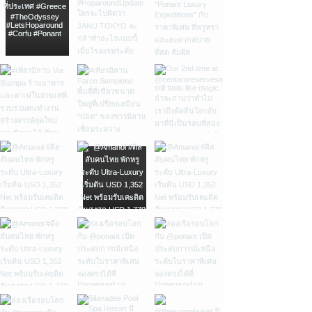
มากไปและไม่น้อยไป กำลังดี เขาจึงสเก็ตช์รูปง่ายๆ
ผสมผสานอยู่ท่ามกลางผืนป่าในภาคเหนือของไทย
©︎K5 ROOM TYPE: K5 Room ขนาด 38sqm
กันมาหลายชั่วอายุคน แต่เพิ่งจะเริ่มสร้างเป็น
ออกมาเป็นสี่เหลี่ยมผืนผ้า ที่มีจุด 2 จุดเป็นตาและ
เราแนะนําให้ชิมชาที่ชื่อ “สุขุมวิท” ชาเบลนด์ที่ทําขึ้น
ROOM TYPE: K5 Loft ขนาด 80 sqm ROOM
แบรนด์จริงจังในปีที่ผ่านมา จุดเด่นของซาลาเปาที่นี่
เส้นตรงเป็นปาก แต่สิ่งที่เกิดขึ้นหลังจากนั้นก็คือ
มาจากชาดําผสมผสานกับความหอมละมุนของ
TYPE: Studio Loft Floor ขนาด 21 sqm ©︎K5
คือเนื้อแป้งที่หอมกลิ่นหมักอ่อนๆ และมีความ
น้องหน้านิ่งได้กลายเป็นที่หลงไหลของสาวกแบรนด์
ลาเวนเดอร์ มะม่วง และกระวาน หากอยากได้ทาง
ROOM TYPE: Studio ขนาด 21 sqm สายกินดื่ม
Chewy เบาๆหลังจากที่กัดผ่านความนุ่มลงไปแล้ว
จนน้องถูกเชิญให้เข้ามาเป็นสมาชิกถาวรของ
เลือกเพื่อสุขภาพ ก็สามารถเลือกชิมคอมบูฉะทําเอง
ห้ามพลาดกับ ร้านกาแฟ บาร์ และร้านอาหาร
เราแนะนำไส้เผือกที่ทั้งหอมมมมมม และมี Texture
ครอบครัว Acne Studios และปรากฎตัวอยู่แทบจะ
หรือจะเลือกเมนูดีกับสุขภาพอย่าง Banana Kiwi
นอกจากห้องพักที่สวยหยดทั้ง 20 ห้องที่กว้างขวาง
นุ่มเนียนเหนียวไม่เหมือนใคร อร่อยจริงๆนะ
ทุกคอลเล็กชั่นหลังจากนั้นมา ยิ่งได้รู้จัก Acne ก็ยิ่ง
Yogurt Smoothie ที่นํากล้วยกับกีวี่มาปั่นกับโย
กว่าห้องพักโดยเฉลี่ยในกรุงโตเกียวแล้ว โรงแรมแห่ง
Surprised มาก Location:
ทำให้เราอยากรู้ว่าบรรยากาศเบื้องหลังการสร้างสรรค์
เกิร์ต หรือจะเป็น White Tea + Fresh Apple +
นี้ยังจัดเต็มในเรื่องของการกินดื่มด้วย สายละเลียด
https://g.page/gulongbao?share ร้านหอยแครง
สิ่งที่ไม่เหมือนใครของ Acne Studios นั้นจะเป็น
Honey + Lemon Frappe ช่วยเพิ่มความสดชื่น
เบียร์ต้องไม่พลาดชั้นใต้ดินของที่นี่เพราะเป็นที่ตั้ง
ป้าจิน ถนนผดุงด้าว (หรือชื่อที่เราเรียกกันคุ้นปากว่า
ยังไง อะไรเป็นแรงกระตุ้นให้ผู้คนที่ใช้ชีวิตอยู่ใน
เมนูที่เราแนะนำ 🥗 Hoki Poke Salad (390.-) เป็น
ของ Tap Room โดย Brooklyn Brewery แห่งแรก
ซอยเท็กซัส) ที่เชื่อมระหว่างเจริญกรุงกับเยาวราชนั้น
space ที่ทำงานนั้นคิดและทำอะไรที่ใหม่และเท่
Ice plant ที่หากินยากเหตุผลที่ชอบคือตัวผักมัน
และแห่งเดียวที่อยู่นอก New York นอกจากนี้ยังมี
ก็อยู่ตรงหน้าโรงแรมพอดี เดินผ่านเส้นนี้มีหรือจะไม่
แหวกแนวชาวบ้านได้อยู่ตลอดเวลา แม้แบรนด์ในวัน
อร่อยกรุบ แล้วยิ่งกินกับ Tuna poke คือเข้ากันดีสุด
Ao Bar ที่เสิร์ฟ cocktails สูตรเฉพาะในธีมบาร์
แวะร้านหอยแครงป้าจินชื่อดังประจำซอย เราเคยมา
นี้จะมีอายุ 24 ปีแล้วก็ตาม เมื่อปลายปีที่แล้วในวันที่
🦐 Jumbo Tiger Prawns (690.-) เป็นกุ้งลายเสือ
Kabutocho ผสมกับห้องสมุดสีแดง (เท่สุดๆไป
ทานตั้งแต่ป้ายังยืนขายเอง ตอนนี้กิจการรุ่งเรือง
15 พฤศจิกายน 2019 ก็ถึงเวลาที่โปรเจ็คต์
ยักษ์ที่นำไปย่างแล้วราดด้วยน้ำปลา พร้อมน้ำจิ้ม
เลย!) ต่อด้วยร้าน Caveman โดยเชฟ Atsuki
มองไปเห็นแต่ลูกน้องแล้ว ร้านป้าจินเปิดตั้งแต่ 6
Floragatan 13 หรือ Head Quarter แห่งใหม่ใน
Chimmichurri Sauce แล้วแกล้มด้วยผักย่างคือ
Kuroda ที่เสิร์ฟ progressive Japanese cuisine
โมงเย็นจนถึงค่ำ Location:
กรุงสต็อคโฮมของ Acne Studios ได้เปิดตัวอย่าง
อร่อยมากกกกกก 🍝 Tiger Prawns Fettuccine
ล้ำๆ ไปจนถึง Switch Coffee ร้านกาแฟ specialty
https://goo.gl/maps/9FZ8qKoYFQ3wN3g18
เป็นทางการ และแน่นอนว่าสถานที่แห่งนี้ก็เต็มไป
(550.-) เส้นรีดสดคลุกเคล้ากับซอสครีมมาพร้อมกับ
ท่ามกลางแมกไม้เขียวเข้ม ซึ่งอยู่ติดกันกับร้าน
ร้านราดหน้าอยู่อี่ แต่ถ้าเพื่อนๆแวะมาแถวนี้ตอน
ด้วยเรื่องราวและแนวคิดใหม่ๆตามครรลองของ
กุ้งลายเสือ บอกเลยว่ากลมกล่อมเกินคาด 🐟
ดอกไม้ของทางโรงแรมเอง ร้านอาหาร
กลางวันก็มีร้านราดหน้าอยู่อี่สูตรโบราณหอม
Acne Studios แบบไม่ต้องเดาเลย อาคาร 10 ชั้น
Catch of the Day เป็นปลาซีบาสย่างจนหนังกรอบ
CAVEMAN ตั้งอยู่ที่ชั้น 1 ร้านอาหารชื่อดังจาก
กระเทียมและมีรสหวานปะแล่มๆกำลังอร่อยให้แวะ
ซึ่งแต่เดิมเป็นสถานทูตเก่าของประเทศเชคโกสโลวา
แต่เนื้อยังแน่น กินคู่กับมันฝรั่ง Vongole (430.-) ส
ย่าน Meguro โตเกียว เป็นอาหารฟิวชั่น ที่ผสม
ชิม Location:
เกียสไตล์ Brutalist ในยุค 70s ที่ตั้งอยู่บนถนน
ปาเก็ตตี้เส้นสดผัดหอยลายสดๆ กรุบๆ อร่อย!
ผสานระหว่างญี่ปุ่น ฝรั่งเศสและเดนมาร์กได้อย่าง
https://goo.gl/maps/AiWvuuT1Yt1LVH1aA
Floragatan แห่งนี้นั้นเต็มไปด้วยความลับของ
Gravlax & Cream (10ʼʼ 260.-) พิซซ่าหน้าแซลม่อ
ลงตัว ทางร้านจะเสิร์ฟอาหารคู่กับไวน์ธรรมชาติและ
Ba Hao Tien Mi และที่ขาดไม่ได้ก็คือร้านขนม
สงครามเย็น และความภาคภูมิใจในสถาปัตยกรรม
นครีม แป้งกรอบนอกนุ่มใน Nitro Cold Brew
เบียร์ ร้านกาแฟ Coffee Stand: SWITCH
หวานจีนสมัยใหม่ Ba Hao Tien Mi ที่นี่เป็นสาขาที่
โมเดิร์นนิสซึ่มแบบยุโรปตะวันออก ทำให้โดยพื้น