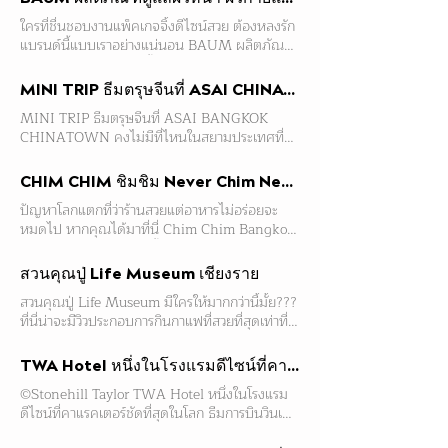
เหนือจริงแห่งนี้ด้วยความประทับใจ (การเลือกใช้ คำ
ใครที่ชื่นชอบงานแพ็คเกจจิ้งดีไซน์สวย ต้องหลงรัก
ว่า Abraxas ซึ่งอยู่ในตำนานโบราณอายุนับพันปีก็
แบรนด์นี้แบบเราอย่างแน่นอน BAUM ผลิตภัณฑ์
ยิ่งทำให้ดูลึกลับไปอีก) และมันก็ช่างเข้ากันกับ
ดูแลผิวหน้าผิวกายและน้ำหอมน้องใหม่จาก
อารมณ์ Dystopia ของหนัง Hunger Games:
Shiseido ที่มีคอนเซ็ปต์ “EVERY TREE, A
Mockingjay จริงๆด้วย ตึกเหล่านี้ในความเป็นจริง
MINI TRIP ธีมตรุษจีนที่ ASAI CHINATOWN
BEAUTIFUL BEGINNING” BAUM เน้นการ
แล้วเป็นโปรเจ็คท์ที่พักอาศัยสไตล์ Post-Modern
MINI TRIP ธีมตรุษจีนที่ ASAI BANGKOK
สร้างสรรค์ผลิตภัณฑ์ผ่านแนวคิด "พลังแห่งต้นไม้"
ในย่าน Marne-La Vallée ทางฝั่งตะวันออกของ
CHINATOWN คงไม่มีที่ไหนในสยามประเทศที่จะ
และ "การอยู่ร่วมกับธรรมชาติ" ซึ่งเป็นแก่นแท้ของ
ปารีส และที่นี่ก็มีคนอาศัยอยู่มาตั้งแต่ต้นทศวรรษ
เหมาะกับบรรยากาศตรุษจีนไปมากกว่าเยาวราช และ
คนญี่ปุ่นมานานหลายศตวรรษ BAUM อ่านว่า "บา
80s โดยสามารถรองรับได้ถึง 591 ครัวเรือน และ
คงไม่มียุคไหนที่การท่องเที่ยวเยาวราชจะโก้เก๋ไปกว่า
อุม" เป็นภาษาเยอรมันที่แปลว่า "ต้นไม้" ประกอบไป
ส่วนใหญ่จะเป็นชาวต่างด้าวที่อพยพมาจากประเทศ
CHIM CHIM ชิมชิม Never Chim Never Know
ยุคนี้ เพราะทั้งคาเฟ่ ร้านอาหาร และโรงแรมดูดีมี
ด้วยผลิตภัณฑ์ 27 ประเภทรวมถึงผลิตภัณฑ์ล้าง
ต่างๆ จากหน้าตาของอาคาร ชาว #hopsters หลาย
ปัญหาโลกแตกที่ว่าร้านสวยแต่อาหารไม่อร่อยจะ
ดีไซน์ต่างก็ทยอยผุดขึ้นมาให้ฮือฮาอย่างต่อเนื่อง
เครื่องสำอาง, ทำความสะอาดหน้า, ครีมบำรุงผิว,
คนอาจจะพอเดาออกว่าสถานที่แห่งนี้ออกแบบโดย
หมดไป หากคุณได้มาที่นี่ Chim Chim Bangkok
วันนี้เราขอนำเสนอไอเดีย Mini Trip ธีมตรุษจีนให้
ครีมทามือ, โลชั่นบำรุงผิวและน้ำหอมในห้อง
Ricardo Bofill ปรมาจารย์สถาปนิกชาวสเปน เพราะ
และไม่ใช่แค่ร้านสวยเท่านั้น แต่ยังอาร์ทและรสนิยม
ชาว #hopsters ได้มีกิจกรรมไม่ซ้ำใครเอาไปลงเป็น
มากกว่า 90% ของผลิตภัณฑ์ของ BAUM ผลิต
งานของเขานั้นมีเอกลักษณ์โดดเด่น และมีความ
ดีสุดๆ เหมือนได้มานั่งกินข้าวในแกลอรี่แสนเก๋ยังไง
คอนเท้นต์ใน Social Media เราอยากชวนให้ไปปัก
จากวัสดุที่ได้จากธรรมชาติโดยไม่ต้องใช้พาราเบน,
สวนคุณปู่ Life Museum เชียงราย
Theatrical สูงมาก เขาออกแบบให้ Les Espaces
ยังงั้นเลยแหละ วันนี้เราจะพาเพื่อนๆชาว #Hop ไป
หลักพักค้างกันที่ ASAI โรงแรมไลฟ์สไตล์ ดีไซน์ดี
ซิลิโคนหรือสีสังเคราะห์เลย จากแนวคิดของพลัง
D’Abraxas ประกอบไปด้วยสิ่งก่อสร้าง 3 ส่วนคือ
สวนคุณปู่ Life Museum มีใครให้มากกว่านี้มั้ย???
นั่งชิมอาหารรสเยี่ยมท่ามกลางบรรยากาศที่อบอวล
ในราคาที่เอื้อมถึง แถมอยู่ใจกลางไชน่าทาวน์ศูนย์
แห่งต้นไม้ ที่มีอายุยั่งยืนเป็นเวลาหลายร้อยปีและมี
Le Palacio, Le Théâtre และ L’Arc ซึ่งถูกจัดวาง
ที่นี่น่าจะมีวิวประกอบการกินกาแฟที่สวยที่สุดเท่าที่
ไปด้วยสีสันของงานศิลปะและดีไซน์กันที่ Chim
รวมความอร่อย (ขออนุญาตปลดตะขอกางเกงนิด
ความยืดหยุ่นสอดคล้องกับสภาพแวดล้อมที่
ให้ปิดล้อมพื้นที่ด้านในเกือบรอบด้านและมีลานอยู่
เราเคยกินมาในไทย กาแฟว่าอร่อยแล้ว วิวอร่อยทะลุ
Chim Bangkok ณ โรงแรม Siam@Siam ใครสาย
นึง) และความรุ่มรวยทางวัฒนธรรมที่ตกทอดกันมา
เปลี่ยนแปลง BAUM ก็ให้ความสนใจกับฟังก์ชั่น
ตรงกลาง ไม่แน่ใจว่างานดีไซน์พื้นที่แบบเกือบปิด
มาตรวัดไปเลยจ้าาา เพื่อนๆคนไหนมีวิวกินกาแฟ
กินสายอาร์ทต้องถูกใจที่นี่แน่นอน!! 'ชิมชิม' เป็นร้าน
นับร้อยปี ASAI เป็นแบรนด์ใหม่ล่าสุดในเครือดุสิต
TWA Hotel หนึ่งในโรงแรมดีไซน์ที่คาแรคเตอร์ชัดที่สุดในโลก
สามอย่างคือ "การกักเก็บน้ำ", "การเติบโต" และ "การ
ทั้งหมดนี้เป็นความตั้งใจจะสนองนโยบายผู้มีอำนาจ
สวยๆมาอวดกันมั่งน้าาา ป่ะ! #hop ไปจิบคาเฟอีน
อาหารคอนเซปต์ Art-inspired social diner ที่จะ
ธานีที่เน้นกลุ่มนักท่องเที่ยวยุคใหม่ซึ่งมาพร้อมกับ
ปกป้องสิ่งแวดล้อม" เพื่อเป็นการลดผลกระทบต่อสิ่ง
สมัยนั้นที่ตัดสินใจสร้างเมืองใหม่โดยพยายามแบ่ง
©︎Stonehill Taylor TWA Hotel หนึ่งในโรงแรม
และดื่มด่ำกับวิวพันล้านที่ร้านสวนคุณปู่กัน บนดอย
เสิร์ฟตั้งแต่มื้อเช้าจนถึงค่ำ แถมยังมีกาแฟเมล็ดพรี
แนวคิด “Live Local” โดยสนับสนุนให้แขกที่เข้า
แวดล้อมให้มากที่สุด ทางแบรนด์ BAUM จึงเลือก
แยกไม่ให้ผู้อพยพต่างด้าวไปอยู่ปะปนกับชาว
ดีไซน์ที่คาแรคเตอร์ชัดที่สุดในโลก ธีมการบินวินเทจ
ผาฮี้ และดอยผาหมี จ.เชียงรายนี้เป็นแหล่งปลูก
เมี่ยมจาก Roots พิซซ่าแป้งซาวร์โด พาสต้าเส้นสดที่
พักได้รับประสบการณ์ที่เป็นเสน่ห์เฉพาะในแต่ละ
ใช้ขวดพลาสติกและขวดแก้วที่สามารถนำกลับมา
ฝรั่งเศสหรือไม่ แต่ที่แน่ๆคือ Drama ความแปลก
โดดเด้งกระแทกตามาแต่ไกล เพราะดัดแปลงจาก
กาแฟชั้นดีอีกแหล่งของไทย ทำให้เกิดร้านกาแฟ
รีดเอง บอกเลยว่ารสชาติจัดจ้านไม่แพ้กับสีสัน
Location อย่างเต็มที่ เรื่องของความเป็นมืออาชีพ
เติมรีฟิล แบบใช้ขวดเดิมซ้ำได้อีกด้วย ยิ่งไปกว่านั้น
แยกทางสังคมนั้นเข้มข้นกว่าความ Dramatic ของ