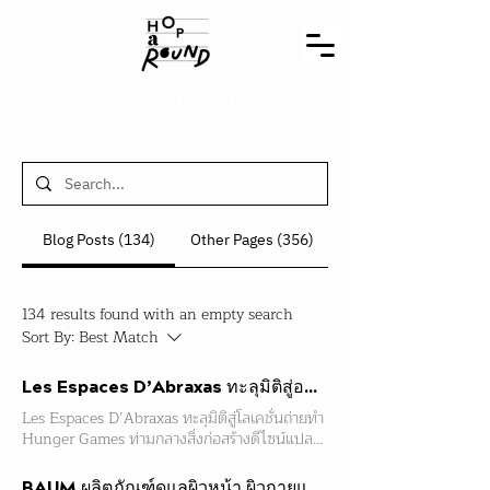
Search Results
Blog Posts (134)
Other Pages (356)
134 results found with an empty search
Sort By:
Best Match
Les Espaces D’Abraxas ทะลุมิติสู่อพาร์ทเม้นท์ดีไซน์แปลก ณ ชานเมืองปารีส
Les Espaces D’Abraxas ทะลุมิติสู่โลเคชั่นถ่ายทำ
Hunger Games ท่ามกลางสิ่งก่อสร้างดีไซน์แปลก
ณ ชานเมืองปารีส ทันทีที่ก้าวเท้าเข้ามา เราก็ได้แต่
แหงนหน้ามองดูกลุ่มอาคารที่ดูลึกลับจนเกือบจะ
BAUM ผลิตภัณฑ์ดูแลผิวหน้า ผิวกายและน้ำหอมน้องใหม่จาก Shiseido