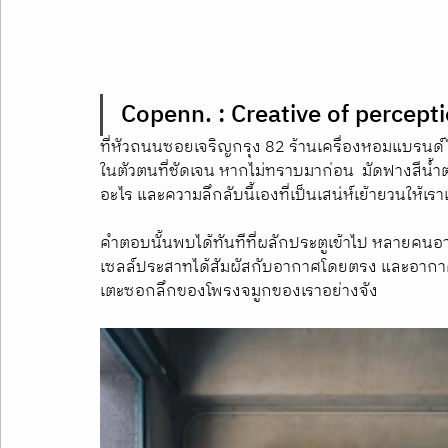
Copenn. : Creative of percept
ที่หัวถนนซอยเจริญกรุง 82 ร้านเครื่องหอมแบรนด์ไท
ในตัวตนที่ชัดเจน หากไม่ทราบมาก่อน  มัดฟางสีน้ำต
อะไร และความลึกลับนี้เองที่เป็นเสน่ห์เย้ายวนให้เ
คำตอบนั้นพบได้ทันทีที่ผลักประตูเข้าไป หลายคนอาจย
เซลล์ประสาทได้สัมผัสกับอากาศโดยตรง และอากาศที่
เตะซอกลึกของโพรงจมูกของเราอย่างจัง 