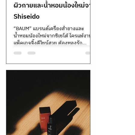
ผิวกายและน้ำหอมน้องใหม่จาก
Shiseido
“BAUM” แบรนด์เครื่องสำอางและ
น้ำหอมน้องใหม่จากชิเซโด้ ใครแพ้งาน
แพ็คเกจจิ้งดีไซน์สวย ต้องหลงรัก
แบรนด์นี้อย่างแน่นอน BAUM (บาอุม)
แบรนด์เครื่อง