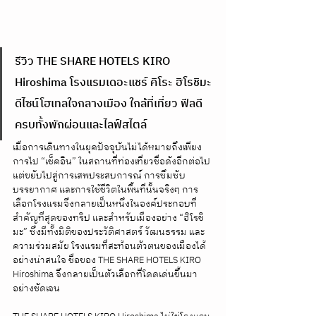
รีวิว THE SHARE HOTELS KIRO 
Hiroshima โรงแรมเดอะแชร์ คิโระ ฮิโรชิมะ 
ดีไซน์โฮเทลใจกลางเมือง ใกล้ที่เที่ยว ฟีลดี 
ครบทั้งพักผ่อนและไลฟ์สไตล์
เมื่อการเดินทางในยุคปัจจุบันไม่ได้หมายถึงเพียง
การไป “เช็คอิน” ในสถานที่ท่องเที่ยวชื่อดังอีกต่อไป 
แต่ขยับไปสู่การเสพประสบการณ์ การซึมซับ
บรรยากาศ และการใช้ชีวิตในพื้นที่นั้นจริงๆ การ
เลือกโรงแรมจึงกลายเป็นหนึ่งในองค์ประกอบที่
สำคัญที่สุดของทริป และสำหรับเมืองอย่าง “ฮิโรชิ
มะ” ซึ่งมีทั้งมิติของประวัติศาสตร์ วัฒนธรรม และ
ความร่วมสมัย โรงแรมที่สะท้อนตัวตนของเมืองได้
อย่างน่าสนใจ ชื่อของ THE SHARE HOTELS KIRO 
Hiroshima จึงกลายเป็นตัวเลือกที่โดดเด่นขึ้นมา
อย่างชัดเจน