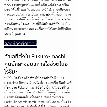
THE SHARE HOTELS KIRO Hiroshima ไม่ใช่โรงแรม
ที่เน้นความหรูหราในแบบดั้งเดิม แต่เลือกเล่าเรื่อง
ผ่าน “พื้นที่” และ “ประสบการณ์” ด้วยแนวคิดของ
การแบ่งปัน ไม่ว่าจะเป็นการแบ่งปันพื้นที่ส่วนกลาง 
มุมมองการใช้ชีวิต หรือแม้กระทั่งแรงบันดาลใจใน
การเดินทาง โรงแรมแห่งนี้จึงไม่ใช่แค่ที่พัก แต่เป็น
เหมือน Basecamp ของคนที่อยากใช้เวลาในฮิโรชิมะ
อย่างมีคุณภาพ
จองห้องพักได้ที่นี่
ทำเลที่ตั้งใน Fukuro-machi 
ศูนย์กลางของการใช้ชีวิตในฮิ
โรชิมะ
หนึ่งในปัจจัยสำคัญที่ทำให้การเข้าพักที่ KIRO 
Hiroshima มีความน่าสนใจตั้งแต่แรกเริ่ม คือทำเลที่
ตั้งในย่าน Fukuro-machi ซึ่งถือเป็นหัวใจของชีวิต
เมือง ชื่อของย่านนี้อาจไม่ได้เป็นที่คุ้นหูนักท่องเที่ยว
มากเท่ากับแลนด์มาร์กอย่าง Peace Memorial 
Park หรือ Atomic Bomb Dome แต่ในความเป็นจริง
แล้ว Fukuro-machi คือพื้นที่ที่เชื่อมโยงทุกอย่างเข้า