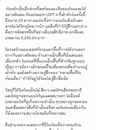
 ห้องพักเป็นอีกส่วนที่สะท้อนแนวคิดของโรงแรมได้
อย่างชัดเจน ห้องประเภท LOFT 4 ที่เข้าพักในครั้งนี้
มีขนาด 25 ตารางเมตร ซึ่งหากมองในเชิงตัวเลข
อาจไม่ได้ใหญ่โตมากนัก แต่สิ่งที่ทำให้รู้สึกแตกต่าง
คือการจัดสรรพื้นที่อย่างมีประสิทธิภาพ ตกคืนละ
ประมาณ 5,256.04 บาท 
โครงสร้างแบบลอฟท์ช่วยแยกพื้นที่การใช้งานออก
จากกันอย่างชัดเจน ด้านล่างเป็นพื้นที่นั่งเล่นและ
เตียงหลัก ในขณะที่ชั้นบนเป็นพื้นที่สำหรับฟูกแบบ
ญี่ปุ่น การจัดวางลักษณะนี้ไม่เพียงช่วยเพิ่มจำนวนผู้
เข้าพัก แต่ยังสร้างความรู้สึกของ “หลายพื้นที่ใน
ห้องเดียว” ทำให้อยู่ได้โดยไม่รู้สึกอึดอัด
วัสดุที่ใช้ในห้องเป็นไม้ สีขาว และโทนสีธรรมชาติ 
แสงไฟถูกออกแบบให้นุ่มและสบายตา ไม่มีองค์
ประกอบใดที่ดูเกินความจำเป็น ทุกอย่างถูกลดทอน
จนเหลือเฉพาะสิ่งที่จำเป็นจริงๆ แต่ในขณะเดียวกัน
ก็ยังคงความสบายในระดับที่เหมาะสม
สิ่งอำนวยความสะดวกที่มีในห้องถือว่าครบถ้วน