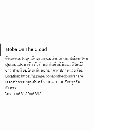
Boba On The Cloud
ร้านชานมไข่มุกเล็กๆแต่แน่นด้วยคอนเส็ปต์สายไหม
ปุยเมฆแสนน่ารัก ตัวร้านมาในธีมมินิมอลดีไซน์สี
ขาว สวยเรียบโดดเด่นออกมาจากสภาพแวดล้อม
Location: 
https://g.page/bobaonthecloud?share
เวลาทำการ: พุธ-จันทร์ 9:00–18:00 ปิดทุกวัน
อังคาร
โทร: +66812066892