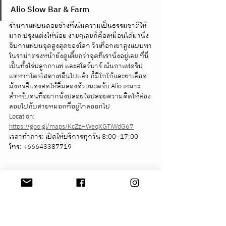
Alio Slow Bar & Farm
ร้านกาแฟบนดอยช้างที่เน้นความเป็นธรรมชาติให้
มาก ปรุงแต่งให้น้อย ง่ายๆเลยก็คือเหมือนได้มานั่ง
จิบกาแฟบนจุดสูงสุดของโลก วิวเทือกเขาสูงแบบพา
โนราม่าตรงหน้ายังดูเตี้ยกว่าจุดที่เรานั่งอยู่เลย ที่นี่
เป็นทั้งไร่ปลูกกาแฟ และสโลว์บาร์ เน้นกาแฟดริป 
แต่หากใครไฮคาเฟอีนไปแล้ว ก็มีโกโก้และชาเลือด
มังกรสีแดงสดให้ลิ้มลองด้วยนะครับ Alio เหมาะ
สำหรับคนที่อยากนั่งปล่อยใจปล่อยความคิดให้ล่อง
ลอยไปกับสายหมอกที่อยู่ไกลออกไป
Location: 
https://goo.gl/maps/KcZzHWeqXGTiWdG67
เวลาทำการ: เปิดให้บริการทุกวัน 8:00–17:00
โทร: +66643387719