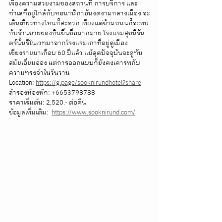
เรื่องความสวยงามของสถานที่ การบริการ และ
ทำเลที่อยู่ใกล้กับหอนาฬิกาอันงดงามกลางเมือง จะ
เดินเที่ยวทางไหนก็สะดวก เพียงแค่ข้ามถนนก็จะพบ
กับร้านขายของกินขึ้นชื่อมากมาย โรงแรมสุขนิรัน
ดร์นั้นรีโนเวทมาจากโรงแรมเก่าที่อยู่คู่เมือง
เชียงรายมาเกือบ 60 ปีแล้ว แม้ลุคปัจจุบันจะดูทัน
สมัยเอี่ยมอ่อง แต่การออกแบบก็ยังคงเคารพกับ
ความทรงจำในวันวาน
Location: 
https://g.page/sooknirundhotel?share
สำรองห้องพัก: +6653798788
ราคาเริ่มต้น: 2,520.- ต่อคืน
ข้อมูลเพิ่มเติม:  
https://www.sooknirund.com/