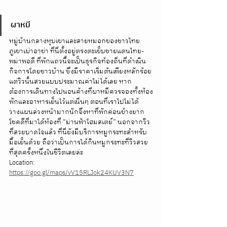
ผาหมี
หมู่บ้านกลางหุบเขาและสายหมอกของชาวไทย
ภูเขาเผ่าอาข่า ที่นี่ตั้งอยู่ตรงตะเข็บชายแดนไทย-
พม่าพอดี ที่พักแถวนี้จะเป็นธุรกิจท้องถิ่นที่ดำเนิน
กิจการโดยชาวบ้าน ซึ่งมีราคาเริ่มต้นเพียงหลักร้อย 
แต่วิวนั้นสวยแบบประมาณค่าไม่ได้เลย หาก
ต้องการเดินทางไปนอนค้างที่ผาหมีควรจองทั้งห้อง
พักและอาหารเย็นไว้แต่เนิ่นๆ ตอนที่เราไปไม่ได้
วางแผนล่วงหน้ามากนักจึงหาที่พักค่อนข้างยาก 
โชคดีที่มาได้ห้องที่ “ม่านฟ้าโฮมสเตย์” นอกจากวิว
ที่สวยบาดใจแล้ว ที่นี่ยังมีบริการหมูกระทะสำหรับ
มื้อเย็นด้วย ถือว่าเป็นการได้กินหมูกระทะที่วิวสวย
ที่สุดครั้งหนึ่งในชีวิตเลยล่ะ
Location: 
https://goo.gl/maps/vV15RLJok24KUV3N7