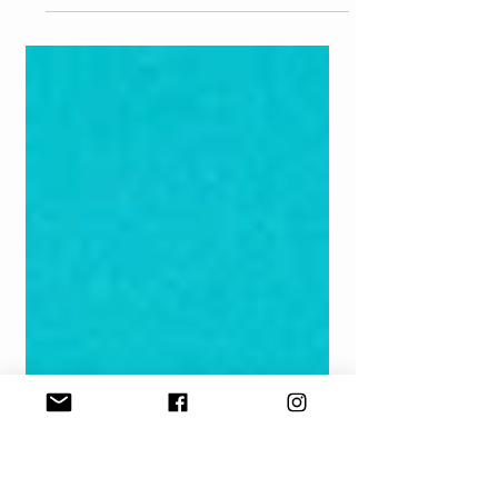
เชียงราย ใกล้เวลาเปลี่ยนจากโหมด Lock Down
เป็นโหมด Count Down เตรียมตัวเที่ยวในฤดู
หนาวแล้ว