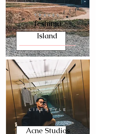
TRAVEL
Teshima
Island
LIFESTYLE
Acne Studios