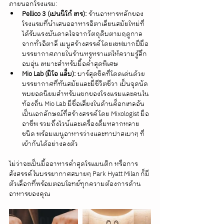
ภายนอกโรงแรม:
Pellico 3 (เปนนิโก้ เทร):
 ร้านอาหารหลักของ
โรงแรมที่นำเสนออาหารอิตาเลียนสมัยใหม่ที่
ได้รับแรงบันดาลใจจากวัตถุดิบตามฤดูกาล
จากทั่วอิตาลี เมนูสร้างสรรค์โดยเชฟมากฝีมือ 
บรรยากาศภายในร้านหรูหราแต่ให้ความรู้สึก
อบอุ่น เหมาะสำหรับมื้อค่ำสุดพิเศษ
Mio Lab (มิโอ แล็บ):
 บาร์สุดชิคที่โดดเด่นด้วย
บรรยากาศที่ทันสมัยและมีชีวิตชีวา เป็นจุดนัด
พบยอดนิยมสำหรับแขกของโรงแรมและคนใน
ท้องถิ่น Mio Lab มีชื่อเสียงในด้านค็อกเทลอัน
เป็นเอกลักษณ์ที่สร้างสรรค์โดย Mixologist มือ
อาชีพ รวมถึงไวน์และเครื่องดื่มหลากหลาย
ชนิด พร้อมเมนูอาหารว่างและทาปาสเบาๆ ที่
เข้ากันได้อย่างลงตัว
ไม่ว่าจะเป็นมื้ออาหารค่ำสุดโรแมนติก หรือการ
สังสรรค์ในบรรยากาศสบายๆ Park Hyatt Milan ก็มี
ตัวเลือกที่พร้อมตอบโจทย์ทุกความต้องการด้าน
อาหารของคุณ