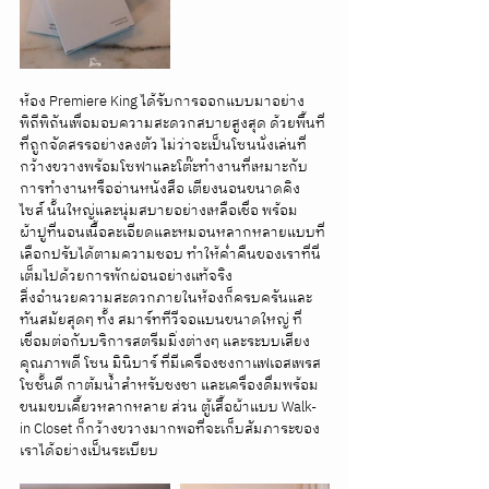
ห้อง Premiere King ได้รับการออกแบบมาอย่าง
พิถีพิถันเพื่อมอบความสะดวกสบายสูงสุด ด้วยพื้นที่
ที่ถูกจัดสรรอย่างลงตัว ไม่ว่าจะเป็นโซนนั่งเล่นที่
กว้างขวางพร้อมโซฟาและโต๊ะทำงานที่เหมาะกับ
การทำงานหรืออ่านหนังสือ เตียงนอนขนาดคิง
ไซส์ นั้นใหญ่และนุ่มสบายอย่างเหลือเชื่อ พร้อม
ผ้าปูที่นอนเนื้อละเอียดและหมอนหลากหลายแบบที่
เลือกปรับได้ตามความชอบ ทำให้ค่ำคืนของเราที่นี่
เต็มไปด้วยการพักผ่อนอย่างแท้จริง
สิ่งอำนวยความสะดวกภายในห้องก็ครบครันและ
ทันสมัยสุดๆ ทั้ง สมาร์ททีวีจอแบนขนาดใหญ่ ที่
เชื่อมต่อกับบริการสตรีมมิ่งต่างๆ และระบบเสียง
คุณภาพดี โซน มินิบาร์ ที่มีเครื่องชงกาแฟเอสเพรส
โซชั้นดี กาต้มน้ำสำหรับชงชา และเครื่องดื่มพร้อม
ขนมขบเคี้ยวหลากหลาย ส่วน ตู้เสื้อผ้าแบบ Walk-
in Closet ก็กว้างขวางมากพอที่จะเก็บสัมภาระของ
เราได้อย่างเป็นระเบียบ