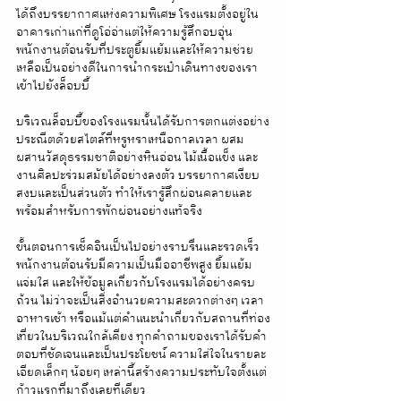
ได้ถึงบรรยากาศแห่งความพิเศษ โรงแรมตั้งอยู่ใน
อาคารเก่าแก่ที่ดูโอ่อ่าแต่ให้ความรู้สึกอบอุ่น 
พนักงานต้อนรับที่ประตูยิ้มแย้มและให้ความช่วย
เหลือเป็นอย่างดีในการนำกระเป๋าเดินทางของเรา
เข้าไปยังล็อบบี้
บริเวณล็อบบี้ของโรงแรมนั้นได้รับการตกแต่งอย่าง
ประณีตด้วยสไตล์ที่หรูหราเหนือกาลเวลา ผสม
ผสานวัสดุธรรมชาติอย่างหินอ่อน ไม้เนื้อแข็ง และ
งานศิลปะร่วมสมัยได้อย่างลงตัว บรรยากาศเงียบ
สงบและเป็นส่วนตัว ทำให้เรารู้สึกผ่อนคลายและ
พร้อมสำหรับการพักผ่อนอย่างแท้จริง
ขั้นตอนการเช็คอินเป็นไปอย่างราบรื่นและรวดเร็ว 
พนักงานต้อนรับมีความเป็นมืออาชีพสูง ยิ้มแย้ม
แจ่มใส และให้ข้อมูลเกี่ยวกับโรงแรมได้อย่างครบ
ถ้วน ไม่ว่าจะเป็นสิ่งอำนวยความสะดวกต่างๆ เวลา
อาหารเช้า หรือแม้แต่คำแนะนำเกี่ยวกับสถานที่ท่อง
เที่ยวในบริเวณใกล้เคียง ทุกคำถามของเราได้รับคำ
ตอบที่ชัดเจนและเป็นประโยชน์ ความใส่ใจในรายละ
เอียดเล็กๆ น้อยๆ เหล่านี้สร้างความประทับใจตั้งแต่
ก้าวแรกที่มาถึงเลยทีเดียว