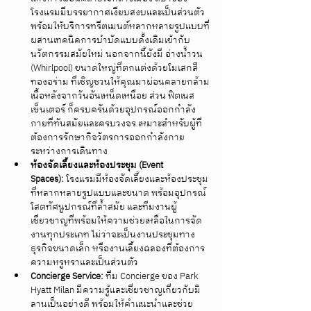
โรงแรมมีบรรยากาศเงียบสงบและเป็นส่วนตัว 
พร้อมให้บริการทรีตเมนต์หลากหลายรูปแบบที่
ผสานเทคนิคการบำบัดแบบดั้งเดิมเข้ากับ
นวัตกรรมสมัยใหม่ นอกจากนี้ยังมี อ่างน้ำวน 
(Whirlpool) ขนาดใหญ่ที่ตกแต่งด้วยโมเสกสี
ทองอร่าม ที่เชิญชวนให้คุณมาผ่อนคลายกล้าม
เนื้อหลังจากวันอันเหน็ดเหนื่อย ส่วน ฟิตเนส
เซ็นเตอร์ ก็ครบครันด้วยอุปกรณ์ออกกำลัง
กายที่ทันสมัยและครบวงจร เหมาะสำหรับผู้ที่
ต้องการรักษากิจวัตรการออกกำลังกาย
ระหว่างการเดินทาง
ห้องจัดเลี้ยงและห้องประชุม (Event 
Spaces):
 โรงแรมมีห้องจัดเลี้ยงและห้องประชุม
ที่หลากหลายรูปแบบและขนาด พร้อมอุปกรณ์
โสตทัศนูปกรณ์ที่ล้ำสมัย และทีมงานผู้
เชี่ยวชาญที่พร้อมให้ความช่วยเหลือในการจัด
งานทุกประเภท ไม่ว่าจะเป็นงานประชุมทาง
ธุรกิจขนาดเล็ก หรืองานเลี้ยงฉลองที่ต้องการ
ความหรูหราและเป็นส่วนตัว
Concierge Service:
 ทีม Concierge ของ Park 
Hyatt Milan มีความรู้และเชี่ยวชาญเกี่ยวกับมิ
ลานเป็นอย่างดี พร้อมให้คำแนะนำและช่วย