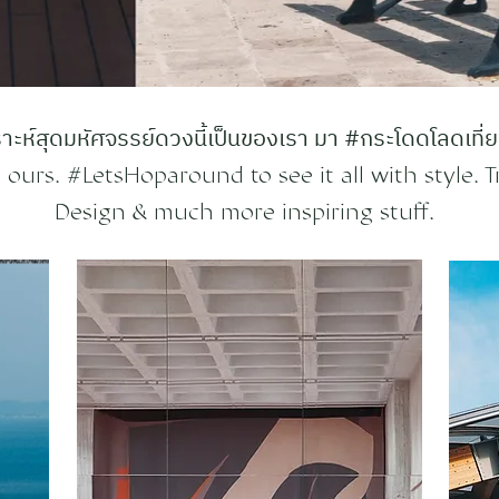
ะห์สุดมหัศจรรย์ดวงนี้เป็นของเรา มา #กระโดดโลดเที่ยว
ours. #LetsHoparound to see it all with style. Tr
Design & much more inspiring stuff.