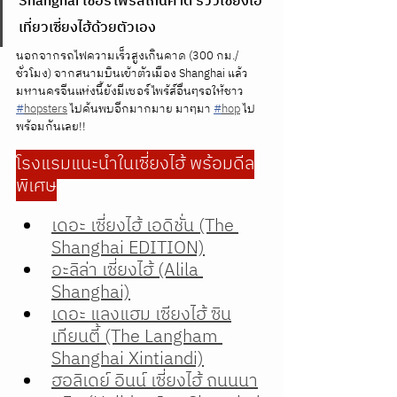
Shanghai เซอร์ไพรส์เกินคาด รีวิวเซี่ยงไฮ้ 
เที่ยวเซี่ยงไฮ้ด้วยตัวเอง
นอกจากรถไฟความเร็วสูงเกินคาด (300 กม./
ชั่วโมง) จากสนามบินเข้าตัวเมือง Shanghai แล้ว 
มหานครจีนแห่งนี้ยังมีเซอร์ไพร้ส์อื่นๆรอให้ชาว 
#
hopsters
 ไปค้นพบอีกมากมาย มาๆมา 
#
hop
 ไป
พร้อมกันเลย!!
โรงแรมแนะนำในเซี่ยงไฮ้ พร้อมดีล
พิเศษ
เดอะ เซี่ยงไฮ้ เอดิชั่น (The 
Shanghai EDITION)
อะลิล่า เซี่ยงไฮ้ (Alila 
Shanghai)
เดอะ แลงแฮม เซียงไฮ้ ซิน
เทียนตี้ (The Langham 
Shanghai Xintiandi)
ฮอลิเดย์ อินน์ เซี่ยงไฮ้ ถนนนา