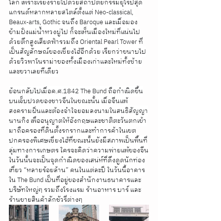
โลก เพราะเรียงรายไปด้วยสถาปัตยกรรมยุโรปสุด
แกรนด์หลากหลายสไตล์ตั้งแต่ Neo-classical, 
Beaux-arts, Gothic จนถึง Baroque และเมื่อมอง
ข้ามฝั่งแม่น้ำหวงผู่ไป ก็จะเห็นเมืองใหม่ที่แน่นไป
ด้วยตึกสูงเสียดฟ้ารวมถึง Oriental Pearl Tower ที่
เป็นสัญลักษณ์ของเซี่ยงไฮ้อีกด้วย เรียกว่าขนาบไป
ด้วยวิวพาโนราม่าของทั้งเมืองเก่าและใหม่ทั้งซ้าย
และขวาเลยทีเดียว
ย้อนกลับไปเมื่อค.ศ.1842 The Bund ถือกำเนิดขึ้น
บนเจ็บปวดของชาวจีนในขณะนั้น เมื่อจีนแพ้
สงครามฝิ่นและต้องจำใจยอมลงนามในสนธิสัญญา
นานกิง เพื่ออนุญาตให้อังกฤษและชาติตะวันตกเข้า
มาถือครองที่ดินตั้งรกรากและทำการค้าในเขต
ปกครองพิเศษเซี่ยงไฮ้ที่ขณะนั้นยังมีสภาพเป็นพื้นที่
ลุ่มทางการเกษตร ใครจะคิดว่าความพ่ายแพ้ของจีน
ในวันนั้นจะเป็นจุดกำเนิดของเสน่ห์ที่ดึงดูดนักท่อง
เที่ยว “หลายร้อยล้าน” คนในแต่ละปี ในวันนี้อาคาร
ใน The Bund เป็นที่อยู่ของสำนักงานธนาคารและ
บริษัทใหญ่ๆ รวมถึงโรงแรม ร้านอาหาร บาร์ และ
ร้านขายสินค้าลักชัวรี่ต่างๆ