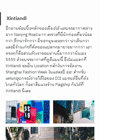
Xintiandi
อีกย่านช้อปปิ้งหลักของเซี่ยงไฮ้ แต่บรรยากาศต่าง
จาก Nanjing Road มาก เพราะที่นี่นักท่องเที่ยวน้อย
กว่า ตึกน่ารักกว่า มีซอกมุมเยอะกว่า น่าเดินกว่า 
และมีร้านเก๋ๆที่คัดของแปลกๆมาขายมากกว่า เอา
ตรงๆก็คือส่วนตัวเราชอบย่านนี้มากกว่านั่นเอง 
5555 ด้วยบรรยากาศที่ดูดีแบบนี้ จึงไม่แปลกที่ 
Xintiandi จะเป็น Location หลักในการจัดงาน 
Shanghai Fashion Week ในแต่ละปี อ่อ! สำหรับ
แฟนๆอุปกรณ์ถ่ายวิดีโอของ DJI แบรนด์จีนที่ดัง
ไกลทั่วโลก ก็อย่าลืมแวะร้าน Flagship กันได้ที่ 
Xintiandi นี่เลย