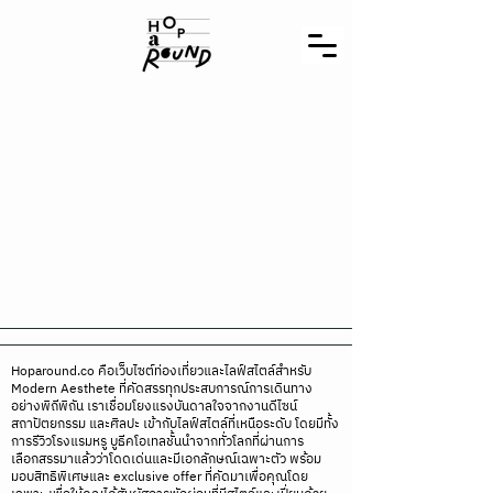
Hoparound.co คือเว็บไซต์ท่องเที่ยวและไลฟ์สไตล์สำหรับ
Modern Aesthete ที่คัดสรรทุกประสบการณ์การเดินทาง
อย่างพิถีพิถัน เราเชื่อมโยงแรงบันดาลใจจากงานดีไซน์
สถาปัตยกรรม และศิลปะ เข้ากับไลฟ์สไตล์ที่เหนือระดับ โดยมีทั้ง
การรีวิวโรงแรมหรู บูธีคโอเทลชั้นนำจากทั่วโลกที่ผ่านการ
เลือกสรรมาแล้วว่าโดดเด่นและมีเอกลักษณ์เฉพาะตัว พร้อม
มอบสิทธิพิเศษและ exclusive offer ที่คัดมาเพื่อคุณโดย