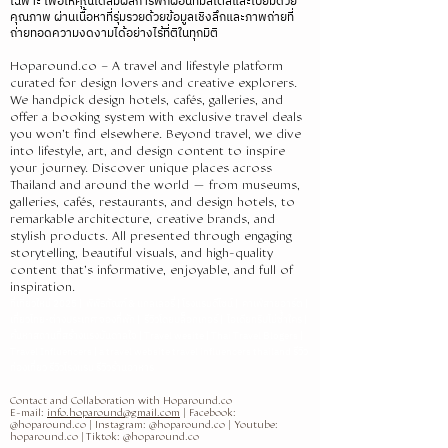
เฉพาะ เพื่อให้คุณได้สัมผัสการพักผ่อนที่มีสไตล์และเปี่ยมด้วย
คุณภาพ ผ่านเนื้อหาที่รุ่มรวยด้วยข้อมูลเชิงลึกและภาพถ่ายที่
ถ่ายทอดความงดงามได้อย่างไร้ที่ติในทุกมิติ
Hoparound.co – A travel and lifestyle platform
curated for design lovers and creative explorers.
We handpick design hotels, cafés, galleries, and
offer a booking system with exclusive travel deals
you won’t find elsewhere. Beyond travel, we dive
into lifestyle, art, and design content to inspire
your journey. Discover unique places across
Thailand and around the world — from museums,
galleries, cafés, restaurants, and design hotels, to
remarkable architecture, creative brands, and
stylish products. All presented through engaging
storytelling, beautiful visuals, and high-quality
content that’s informative, enjoyable, and full of
inspiration.
ที่เที่ยวใหม่ 2025 | พิพิธภัณฑ์ & แกลเลอรี่ | โรงแรมดีไซน์ | คาเฟ่สายอาร์ต |
เที่ยวไทย-ต่างประเทศ จองที่พัก | รีวิวโดยบล็อกเกอร์ | ไอเดียทริปไม่ซ้ำใคร |
ค้นหาสถานที่สร้างแรงบันดาลใจ
| Travel wesite | Thai Travel Blogers |
Travel Influencers | a travel website travel influencers thailand รีวิว
ท่องเที่ยว รีวิวโรงแรม รีวิวร้านอาหาร
Contact and Collaboration with Hoparound.co
E-mail:
info.hoparound@gmail.com
| Facebook:
@hoparound.co | Instagram: @hoparound.co | Youtube:
hoparound.co | Tiktok: @hoparound.co