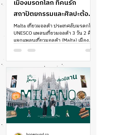
เมืองมรดกโลก ที่คนรัก
สถาปัตยกรรมและศิลปะต้อง
มาเยือน
Malta เที่ยวมอลต้า ประเทศลับมรดกโลก
UNESCO แพลนเที่ยวมอลต้า 3 วัน 2 คืน
แจกแพลนเที่ยวมอลต้า (Malta) เมือง
มรดกโลกกลางทะเลเมดิเตอร์เรเนียน
เดินทางง่าย สะดวก ค่าครองชีพไม่แพง
พูดภาษาอังกฤษ เตรียมตัวไป Hop ที่
"มอลต้า" เกาะมรดกโลกที่อดีตและ
อนาคตบรรจบกันอย่างลงตัว! แจกแพ
ลนเที่ยว 3 วัน 2 คืน พาสำรวจ
สถาปัตยกรรมยุคกลางอายุเกือบ 5,000
ปีที่ผสานงานดีไซน์ร่วมสมัย พร้อมแชร์
ทริคเที่ยวฉบับ Smart Luxury ให้คุณเสพ
งานศิลป์ จิบกาแฟ และดินเนอร์หรูได้
แบบคุ้มค่าที่สุด รีวิวมอลต้า review
malta เที
hoparound.co