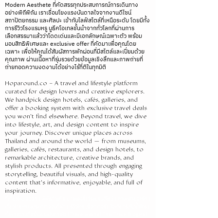
ล่องเรือ Antarctica ล่องเรือสำราญ
Modern Aesthete ที่คัดสรรทุกประสบการณ์การเดินทาง
PONANT แพ็กเกจล่องเรือสำราญหรู
อย่างพิถีพิถัน เราเชื่อมโยงแรงบันดาลใจจากงานดีไซน์
สถาปัตยกรรม และศิลปะ เข้ากับไลฟ์สไตล์ที่เหนือระดับ โดยมีทั้ง
เที่ยวขั้วโลกเหนือ ราคา Ponant Luxury
การรีวิวโรงแรมหรู บูธีคโอเทลชั้นนำจากทั่วโลกที่ผ่านการ
Expedition Cruise Antarctica จองทริป
เลือกสรรมาแล้วว่าโดดเด่นและมีเอกลักษณ์เฉพาะตัว พร้อม
มอบสิทธิพิเศษและ exclusive offer ที่คัดมาเพื่อคุณโดย
Antarctica แบบหรู Antarctica cruise
เฉพาะ เพื่อให้คุณได้สัมผัสการพักผ่อนที่มีสไตล์และเปี่ยมด้วย
booking Arctic cruise
คุณภาพ ผ่านเนื้อหาที่รุ่มรวยด้วยข้อมูลเชิงลึกและภาพถ่ายที่
ถ่ายทอดความงดงามได้อย่างไร้ที่ติในทุกมิติ
Hoparound.co – A travel and lifestyle platform
curated for design lovers and creative explorers.
We handpick design hotels, cafés, galleries, and
offer a booking system with exclusive travel deals
you won’t find elsewhere. Beyond travel, we dive
into lifestyle, art, and design content to inspire
your journey. Discover unique places across
Thailand and around the world — from museums,
galleries, cafés, restaurants, and design hotels, to
remarkable architecture, creative brands, and
stylish products. All presented through engaging
storytelling, beautiful visuals, and high-quality
content that’s informative, enjoyable, and full of
inspiration.
ที่เที่ยวใหม่ 2025 | พิพิธภัณฑ์ & แกลเลอรี่ | โรงแรมดีไซน์ | คาเฟ่สายอาร์ต |
เที่ยวไทย-ต่างประเทศ จองที่พัก | รีวิวโดยบล็อกเกอร์ | ไอเดียทริปไม่ซ้ำใคร |
ค้นหาสถานที่สร้างแรงบันดาลใจ
| Travel wesite | Thai Travel Blogers |