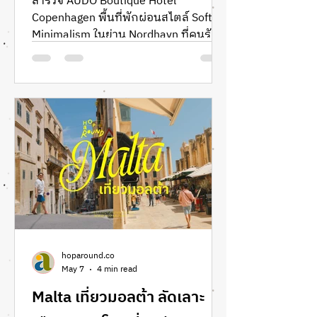
สำรวจ AUDO Boutique Hotel
Copenhagen พื้นที่พักผ่อนสไตล์ Soft
ห้ามพลาด
Minimalism ในย่าน Nordhavn ที่คนรัก
งานดีไซน์และสถาปัตยกรรมห้ามพลาด
พาคุณไปสัมผัสการอยู่อาศัยที่รวม
โรงแรมและโชว์รูมดีไซน์ระดับโลกไว้ในที่
เดียว รีวิว Audo Copenhagen review
โรงแรมน่าพักในโคเปนเฮเกน Interior
design of Audo Boutique Hotel in
Copenhagen featuring Soft
Minimalism and furniture by Audo
Copenhagen in the Nordhavn district.
งานดีไซน์ภายในโรงแรม Audo Boutique
Hotel ณ เมืองโคเปนเฮเกน สะท้อนสไตล์
Soft Minimali
hoparound.co
May 7
4 min read
Malta เที่ยวมอลต้า ลัดเลาะ