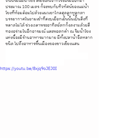
ถนนริมแม่น้ำโขง เพียงเดินจากโรงแรมออกมา
ประมาณ 100 เมตร ก็จะพบกับทิวทัศน์ของแม่น้ำ
โขงที่ห้อมล้อมไปด้วยแนวเขาไกลสุดลูกหูลูกตา 
บรรยากาศในยามเช้าที่สงบเยือกเย็นนั้นเป็นสิ่งที่
พลาดไม่ได้ ช่วงเวลาพระอาทิตย์ตกก็งดงามด้วยสี
ทองอร่ามในอีกอารมณ์ และพอตกค่ำ ณ ริมน้ำโขง
แห่งนี้จะมีร้านอาหารมากมาย มีทั้งปลาน้ำจืดหลาก
ชนิด ไปถึงอาหารพื้นเมืองของชาวเชียงแสน
Athita บูธีคโฮเทลสุดสงบริมแม่น้ำโขง เมือง
เชียงแสน รีวิวอทิตาเชียงแสน Athita The Hidden 
Court Chiang Saen Boutique Hotel
https://youtu.be/8xjq9oJEJ0I