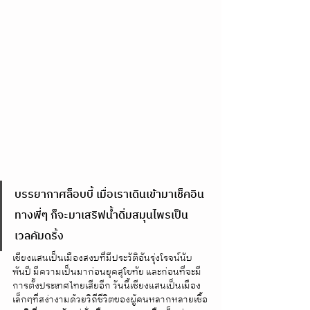
บรรยากาศล็อบบี้ เมื่อเราเดินเข้ามาเช็คอิน
ทางพี่ๆ ก็จะมาเสริฟน้ำดิ่มสมุนไพรเป็น
เวลคัมดริ้ง
เชียงแสนเป็นเมืองสงบที่มีประวัติอันรุ่งโรจน์นับ
พันปี มีความเป็นมาก่อนยุคสุโขทัย และก่อนที่จะมี
การตั้งประเทศไทยเสียอีก วันนี้เชียงแสนเป็นเมือง
เล็กๆที่สง่างามด้วยวิถีชีวิตของผู้คนหลากหลายเชื้อ