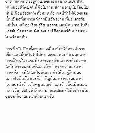
ชาติ ที่แทรกตัวอยู่ทั่วเมืองและกลมกลืนเป็นส่วน
หนึ่งของชีวิตผู้คนก็คือโบราณสถานอายุนับร้อยนับ
พันปีเกือบร้อยแห่ง ทั้งหมดทั้งมวลนี้ทำให้เชียงแสน
เป็นเมืองที่เหมาะแก่การปั่นจักรยานเที่ยว เลาะริม
แม่น้ำ ชมเมือง เรียนรู้วัฒนธรรมและผู้คน รวมไปถึง
แวะสัมผัสความขลังของประวัติศาสตร์อันยาวนาน
ไปพร้อมๆกัน
การที่ ATHITA ตั้งอยู่กลางเมืองก็ทำให้การสำรวจ
เชียงแสนนั้นเป็นไปได้อย่างสะดวกสบาย นอกจาก
การดีไซน์โรงแรมที่งดงามลงตัวแล้ว เรายังประทับ
ใจกับความครบครันของสิ่งอำนวยความสะดวก 
การบริการที่ใส่ใจเป็นกันเอง ทำให้เรารู้สึกผ่อน
คลายไม่อึดอัด และที่สำคัญคืออาหารอร่อยมาก 
(เราแนะนำข้าวต้มหมูตอนเช้า และข้าวจิ๊นเมินตอน
กลางวัน) อ่อ! อย่าลืมถาม reception ถึงกิจกรรมใน
ชุมชนที่เขาแนะนำด้วยนะครับ