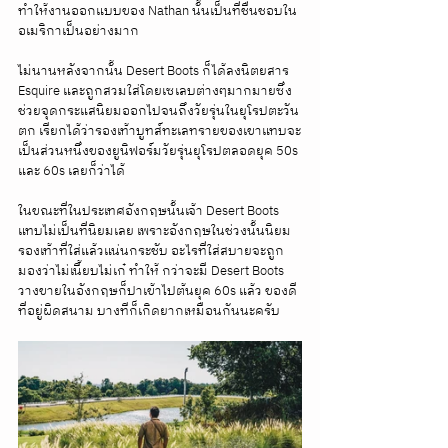
ทำให้งานออกแบบของ Nathan นั้นเป็นที่ชื่นชอบใน
อเมริกาเป็นอย่างมาก 
ไม่นานหลังจากนั้น Desert Boots ก็ได้ลงนิตยสาร 
Esquire และถูกสวมใส่โดยเซเลบต่างๆมากมายซึ่ง
ช่วยจุดกระแสนิยมออกไปจนถึงวัยรุ่นในยุโรปตะวัน
ตก เรียกได้ว่ารองเท้าบูทส์ทะเลทรายของเขาแทบจะ
เป็นส่วนหนึ่งของยูนิฟอร์มวัยรุ่นยุโรปตลอดยุค 50s 
และ 60s เลยก็ว่าได้
ในขณะที่ในประเทศอังกฤษนั้นเจ้า Desert Boots 
แทบไม่เป็นที่นิยมเลย เพราะอังกฤษในช่วงนั้นนิยม
รองเท้าที่ใส่แล้วแน่นกระชับ อะไรที่ใส่สบายจะถูก
มองว่าไม่เนี้ยบไม่เก๋ ทำให้ กว่าจะมี Desert Boots 
วางขายในอังกฤษก็ปาเข้าไปต้นยุค 60s แล้ว ของดี
ที่อยู่ผิดสนาม บางทีก็เกิดยากเหมือนกันนะครับ