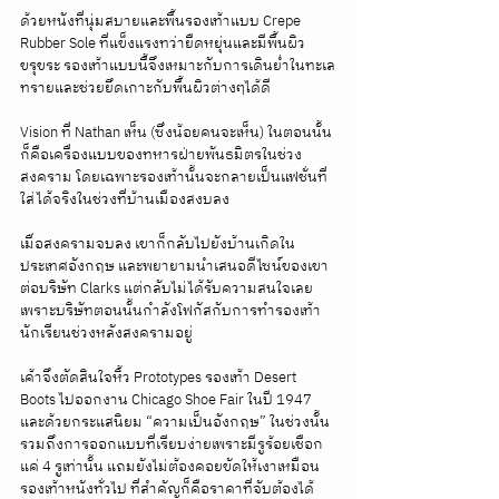
ด้วยหนังที่นุ่มสบายและพื้นรองเท้าแบบ Crepe 
Rubber Sole ที่แข็งแรงทว่ายืดหยุ่นและมีพื้นผิว
ขรุขระ รองเท้าแบบนี้จึงเหมาะกับการเดินย่ำในทะเล
ทรายและช่วยยึดเกาะกับพื้นผิวต่างๆได้ดี 
Vision ที่ Nathan เห็น (ซึ่งน้อยคนจะเห็น) ในตอนนั้น
ก็คือเครื่องแบบของทหารฝ่ายพันธมิตรในช่วง
สงคราม โดยเฉพาะรองเท้านั้นจะกลายเป็นแฟชั่นที่
ใส่ได้จริงในช่วงที่บ้านเมืองสงบลง 
เมื่อสงครามจบลง เขาก็กลับไปยังบ้านเกิดใน
ประเทศอังกฤษ และพยายามนำเสนอดีไซน์ของเขา
ต่อบริษัท Clarks แต่กลับไม่ได้รับความสนใจเลย
เพราะบริษัทตอนนั้นกำลังโฟกัสกับการทำรองเท้า
นักเรียนช่วงหลังสงครามอยู่ 
เค้าจึงตัดสินใจหิ้ว Prototypes รองเท้า Desert 
Boots ไปออกงาน Chicago Shoe Fair ในปี 1947 
และด้วยกระแสนิยม “ความเป็นอังกฤษ” ในช่วงนั้น 
รวมถึงการออกแบบที่เรียบง่ายเพราะมีรูร้อยเชือก
แค่ 4 รูเท่านั้น แถมยังไม่ต้องคอยขัดให้เงาเหมือน
รองเท้าหนังทั่วไป ที่สำคัญก็คือราคาที่จับต้องได้ 