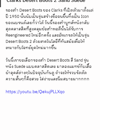
Clarks Desert Boots 2 Sand Suede
รองเท้า Desert Boots ของ Clarks ที่เปิดตัวมาตั้งแต่
ปี 1950 นั้นนับเป็นรุ่นสร้างชื่อจนขึ้นหิ้งเป็น Icon 
ของแบรนด์เลยก็ว่าได้ วันนี้รองเท้าบูทส์หนังกลับ
สุดคลาสสิคที่สูงคลุมข้อเท้าพอดีนั้นได้รับการ 
Reengineered ใหม่อีกครั้ง และอัพเกรดให้เป็นรุ่น 
Desert Boots 2 ด้วยเทคโนโลยีที่ทันสมัยเพื่อให้
เหมาะกับโจทย์ยุคใหม่มากขึ้น 
วันนี้เราขอเลือกรองเท้า Desert Boots สี Sand รุ่น
หนัง Suede แบบคลาสสิคเลย มาลองแมทช์กับเสื้อ
ผ้าลุคส์ต่างๆในปัจจุบันกันดู ถ้าจะให้รวบรัดตัด
ความสั้นๆก็คือสวย ใส่ง่ายและนิ่มสบายมากกกก 
https://youtu.be/QekujPLLXqo