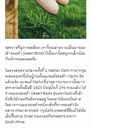
ระหว่างที่ดูภาพเพลินๆ เราก็ขอเล่าความเป็นมาของ
เจ้ารองเท้า Desert Boots ไว้เป็นเกร็ดสนุกๆเล็กน้อย
กันซักหน่อยนะครับ 
ในช่วงสงครามโลกครั้งที่ 2 Nathan Clark ทายาทรุ่น
เหลนของหนึ่งในผู้ก่อตั้งแบรนด์รองเท้า Clarks (ใช่
แล้วครับ แบรนด์ Clarks มีอายุยาวนานกว่านั้นมาก 
เพราะก่อตั้งเมื่อปี 1825 ปัจจุบันก็ 196 ขวบแล้ว) ได้
ร่างแบบรองเท้า Desert Boots รุ่นแรกในช่วงที่เค้า
ยังรับใช้กองทัพอังกฤษอยู่ โดยเขาได้แรงบันดาล
ใจมาจากแบบรองเท้าหนังกลับที่ช่างรองเท้าใน
ตลาด Khan el-Khalili กรุงไคโร ประเทศอียิปต์ได้ตัด
เย็บขึ้นตาม Order ของกองทัพทะเลทรายจาก 
South Africa 