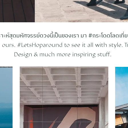
ะห์สุดมหัศจรรย์ดวงนี้เป็นของเรา มา #กระโดดโลดเที่ยว
ours. #LetsHoparound to see it all with style. Tr
Design & much more inspiring stuff.