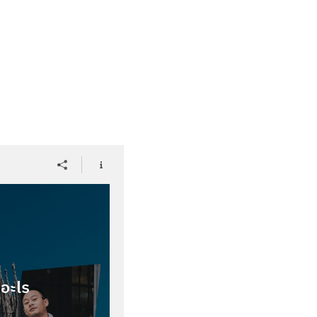
ีอะไร