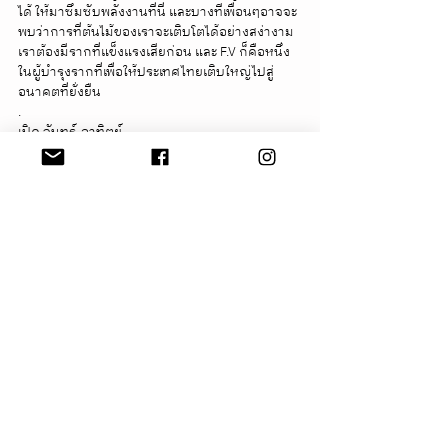
ได้ ให้มาซึมซับพลังงานที่นี่ และบางทีเพื่อนๆอาจจะ
พบว่าการที่ต้นไม้ของเราจะเติบโตได้อย่างสง่างาม 
เราต้องมีรากที่แข็งแรงเสียก่อน และ F.V ก็คือหนึ่ง
ในผู้บำรุงรากที่เพื่อให้ประเทศไทยเติบใหญ่ไปสู่
อนาคตที่ยั่งยืน
.
เปิด จันทร์-อาทิตย์
เวลา 10.00 – 19.00 น.
ที่อยู่ 
https://goo.gl/maps/NCEzpfWmxKo6NeDH9
.
#LetsHoparound
#LetsHoaproundBangkok
#FVBKK
#CafehoppingBkk
#BkkCafeHopping
#BkkCafe
#คาเฟ
่สุขภาพ 
#คาเฟ
่ผลไม้ 
#อาหารเพ
ื่อ
สุขภาพ
Tags:
LetsHoparound
cafe
Bkkcafe
Yaowarat
LIFESTYLE
Cafe