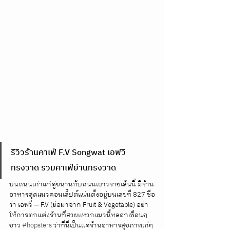
รีวิวร้านคาเฟ่ F.V Songwat เอฟวี 
ทรงวาด รวมคาเฟ่ย่านทรงวาด
บนถนนเก่าแก่คู่ขนานกับถนนเยาวราชเส้นนี้ มีร้าน
อาหารสุดแนวคอนเส็ปต์แน่นตั้งอยู่บนเลขที่ 827 ชื่อ
ว่า เอฟวี — F.V (ย่อมาจาก Fruit & Vegetable) อย่า
ให้การตกแต่งร้านที่สวยแหวกแนวนี้หลอกเพื่อนๆ
ชาว 
#hopsters
 ว่าที่นี่เป็นแค่ร้านอาหารสุขภาพเก๋ๆ