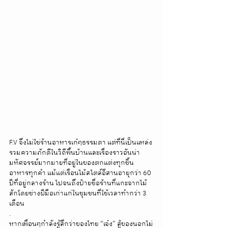
F.V จึงไม่ใช่ร้านอาหารเก๋ๆธรรมดา แต่ที่นี่เป็นแหล่ง
รวมความภักดีในวิถีพื้นบ้านและเรื่องราวอันน่า
มหัศจรรย์มากมายที่อยู่ในของตกแต่งทุกชิ้น 
อาหารทุกคำ แม้แต่เรือนไม้สไตล์อีสานอายุกว่า 60 
ปีที่อยู่กลางร้าน ไปจนถึงป้ายชื่อร้านที่แกะจากไม้
สักโดยช่างฝีมือเก่าแก่ในชุมชนที่ใช้เวลาทำกว่า 3 
เดือน
.
หากเพื่อนๆกำลังรู้สึกว่าของไทย “เจ๋ง” สู้ของนอกไม่