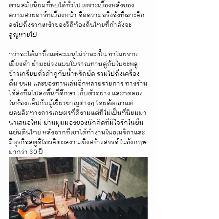
ตามสมัยนิยมที่พบได้ทั่วไป เพราะเบื้องหลังของ
ความสวยอาร์ทเบื้องหน้า คือความจริงจังที่เจาะลึก
ลงไปถึงรากเหง้าของวิถีท้องถิ่นไทยที่กำลังจะ
สูญหายไป
กว่าจะได้มาซึ่งแต่ละเมนูไม่ว่าจะเป็น ชาไมยราบ 
เมี่ยงคำ ยำมะม่วงแบบโบราณทานคู่กับใบชะพลู 
ข้าวเกรียบถั่วดำคู่กับน้ำพริกผัด รวมไปถึงเครื่อง
ดื่ม ขนม และของทานเล่นอีกหลายรายการ ทางร้าน
ได้ส่งทีมไปลงพื้นที่ศึกษา เก็บตัวอย่าง และทดลอง
ในห้องแล็ปกับผู้เชี่ยวชาญต่างๆ โดยคัดเอาแต่
ผลผลิตทางการเกษตรที่ดีงามแต่ที่ไม่เป็นที่นิยมมา
นำเสนอใหม่ ผ่านมุมมองของนักคิดที่มีใจรักในผืน
แผ่นดินไทย หลังจากที่เขาได้ทำงานในอเมริกาและ
มีธุรกิจสตูดิโอผลิตผลงานเชิงสร้างสรรค์ในอังกฤษ
มากว่า 30 ปี