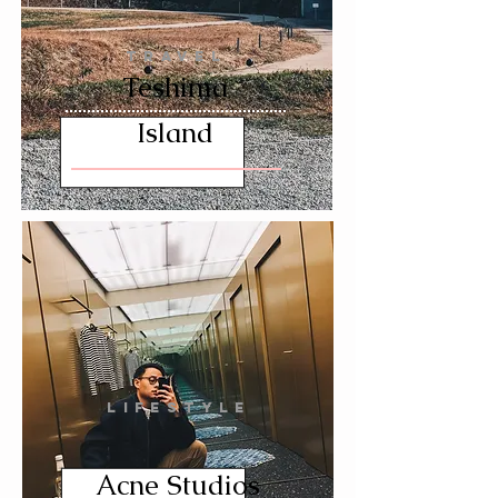
TRAVEL
Teshima
Island
LIFESTYLE
Acne Studios