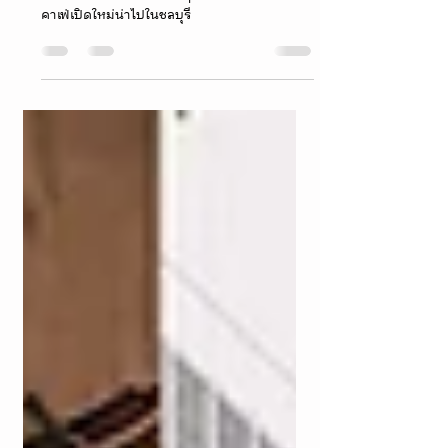
AYATANA cafe Sense of space อายตนะ
คาเฟ่
AYATANA CAFE Sense of space อานตยะคาเฟ่
คาเฟ่เปิดใหม่น่าไปในชลบุรี