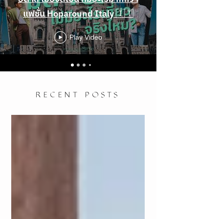
แฟชั่น Hoparound Italy 🇮🇹
Play Video
RECENT POSTS