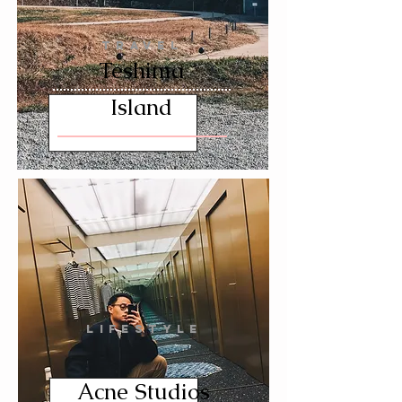
TRAVEL
Teshima
Island
LIFESTYLE
Acne Studios