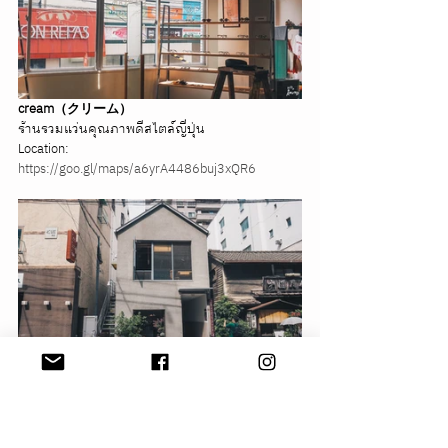
cream（クリーム）
ร้านรวมแว่นคุณภาพดีสไตล์ญี่ปุ่น
Location: 
https://goo.gl/maps/a6yrA4486buj3xQR6