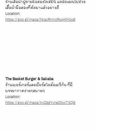
ร้านเสื้อผ้าผู้ชายมือสองไซส์มินิ แต่อัดแน่นไปด้วย
เสื้อผ้ามือสองที่คัดมาแล้วอย่างดี
Location: 
https://goo.gl/maps/hkacRmrcRsxHhYpx8
The Basket Burger & Sakaba
ร้านเบอร์เกอร์และเบียร์สไตล์อเมริกัน ที่มี
บรรยากาศง่ายๆสบายๆ 
Location: 
https://goo.gl/maps/XyZggYvneDtxx73Q8