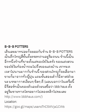
B･B･B POTTERS
เดินเลยมาหน่อยก็จะเจอกับร้าน B･B･B POTTERS 
เป็นตึกใหญ่สี่ชั้นตั้งตระหง่านอยู่ริมถนน ร้านนี้เป็น
อีกหนึ่งร้านที่ขายตั้งแต่ของใช้ในครัว ของแต่งสวน 
ของใช้ในห้องน้ำรวมไปถึงของแต่งบ้าน เราหมด
เวลาไปนานมากกับร้านนี้ ของส่วนใหญ่ก็จะเลือกมา
ขายก็มาจากทั่วญี่ปุ่น แถมชั้นสองเค้าก็มีคาเฟ่ด้วย
นะ บรรยากาศเงียบๆ ชิลๆ ดี (แอบบอกว่าในเครือนี้
มีรีสอร์ทเป็นของตัวเองด้วยนะชื่อว่า bbb haus ตั้ง
อยู่ริมชายหาดใครอยากไปลองคลิกไปชมเลย 
http://www.bbbhaus.com/
)
Location: 
https://goo.gl/maps/usanoTnCSWVja1CW6