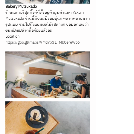
Bakery Mutsukado
ร้านเบเกอรี่สุดคิ้วท์ที่ตั้งอยู่หัวมุมห้าแยก Yakuin 
Mutsukado ร้านนี้มีขนมปังอบอุ่นๆ หลากหลายมาก
รูปแบบ รวมไปถึงแยมผลไม้รสต่างๆ ขอบอกเลยว่า
ขนมปังเปล่าๆก็อร่อยแล้วอะ
Location: 
https://goo.gl/maps/9MdYbG1TMbCereWb6