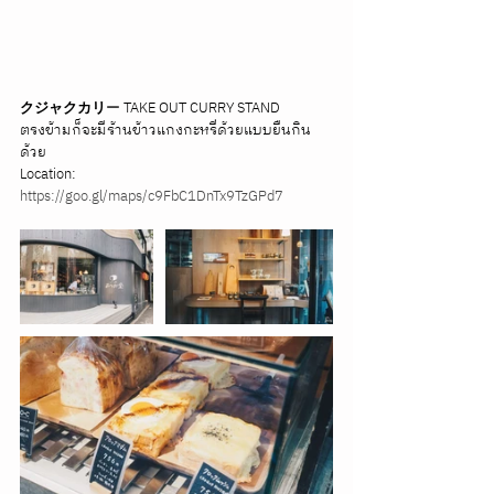
クジャクカリ
ー TAKE OUT CURRY STAND 
ตรงข้ามก็จะมีร้านข้าวแกงกะหรี่ด้วยแบบยืนกิน
ด้วย
Location: 
https://goo.gl/maps/c9FbC1DnTx9TzGPd7