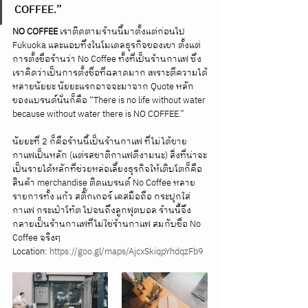
COFFEE.”
NO COFFEE
 เราติดตามร้านนี้มาตั้งแต่ก่อนไป 
Fukuoka และแอบทึ่งในโมเดลธุรกิจของเขา ตั้งแต่
การตั้งชื่อร้านว่า No Coffee ทั้งที่เป็นร้านกาแฟ ซึ่ง
เราคิดว่าเป็นการตั้งชื่อที่ฉลาดมาก เพราะตีความได้
หลายนัยยะ นัยยะแรกอาจจะมาจาก Quote หลัก
ของแบรนด์นั่นก็คือ “There is no life without water 
because without water there is NO COFFEE.”
นัยยะที่ 2 ก็คือร้านนี้เป็นร้านกาแฟ ที่ไม่ได้ขาย
กาแฟเป็นหลัก (แต่รสชาติกาแฟดีงามนะ) สิ่งที่น่าจะ
เป็นรายได้หลักที่ช่วยหล่อเลี้ยงธุรกิจให้เติบโตก็คือ
สินค้า merchandise ติดแบรนด์ No Coffee หลาย
รายการทั้ง แก้ว สติ๊กเกอร์ เคสมือถือ กระปุกใส่
กาแฟ กระเป๋าโท้ต ไปจนถึงลูกฟุตบอล ร้านนี้จึง
กลายเป็นร้านกาแฟที่ไม่ใช่ร้านกาแฟ สมกับชื่อ No 
Coffee จริงๆ
Location: 
https://goo.gl/maps/AjcxSkiqpYhdqzFb9