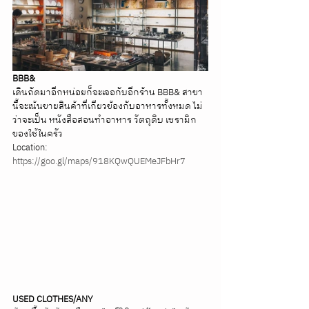
BBB&
เดินถัดมาอีกหน่อยก็จะเจอกับอีกร้าน BBB& สาขา
นี้จะเน้นขายสินค้าที่เกียวข้องกับอาหารทั้งหมด ไม่
ว่าจะเป็น หนังสือสอนทำอาหาร วัตถุดิบ เซรามิก 
ของใช้ในครัว
Location: 
https://goo.gl/maps/918KQwQUEMeJFbHr7
USED CLOTHES/ANY