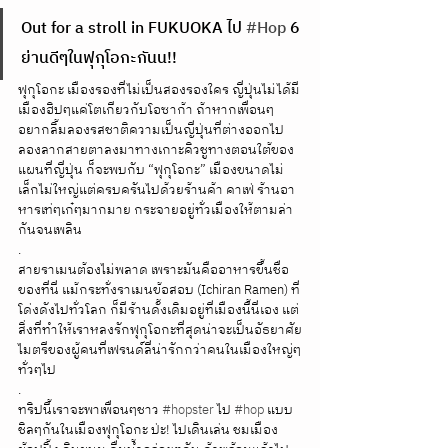
Out for a stroll in FUKUOKA ไป 
#Hop
 6 
ย่านดีๆในฟุกุโอกะกันน!!
ฟุกุโอกะ เมืองรองที่ไม่เป็นสองรองใคร ญี่ปุ่นไม่ได้มี
เมืองฮิปๆแค่โตเกียวกับโอซาก้า ถ้าหากเพื่อนๆ
อยากลิ้มลองรสชาติความเป็นญี่ปุ่นที่ต่างออกไป 
ลองลากสายตาลงมาทางเกาะคิวชูทางตอนใต้ของ
แผนที่ญี่ปุ่น ก็จะพบกับ “ฟุกุโอกะ” เมืองขนาดไม่
เล็กไม่ใหญ่แต่ครบครันไปด้วยร้านค้า คาเฟ่ ร้านอา
หารเท่ๆเก๋ๆมากมาย กระจายอยู่ทั่วเมืองให้ตามล่า
กันจนเพลิน
.
สายราเมนต้องไม่พลาด เพราะมันคืออาหารขึ้นชื่อ
ของที่นี่ แม้กระทั่งราเมนข้อสอบ (Ichiran Ramen) ที่
โด่งดังไปทั่วโลก ก็มีร้านดั้งเดิมอยู่ที่เมืองนี้นี่เอง แต่
สิ่งที่ทำให้เราหลงรักฟุกุโอกะที่สุดน่าจะเป็นอัธยาศัย
ไมตรีของผู้คนที่เฟรนด์ลี่น่ารักกว่าคนในเมืองใหญ่ๆ
ทั่วๆไป
.
ทริปนี้เราจะพาเพื่อนๆชาว 
#hopster
 ไป 
#hop
 แบบ
ชิลๆกันในเมืองฟุกุโอกะ ป่ะ! ไปเดินเล่น ชมเมือง 