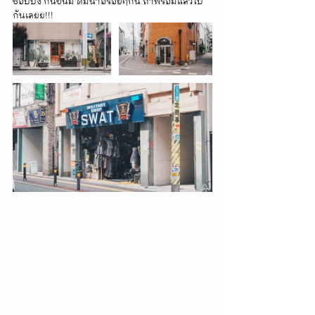
ช้อปปิ้ง กินขนม ดื่มน้ำอร่อยๆกัน ถ้าพร้อมแล้วไป
กันเลยย!!!