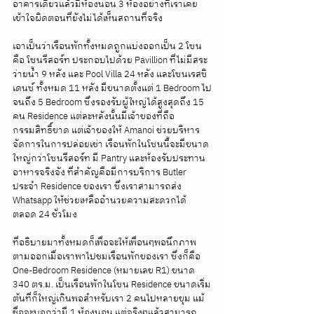
อาคารเดียวแล้วมีห้องนอน 3 ห้องอย่างที่เราเคย
เข้าใจผิดตอนที่ยังไม่ได้เห็นสถานที่จริง
เอาเป็นว่าเรือนพักทั้งหมดถูกแบ่งออกเป็น 2 โซน 
คือ โซนรีสอร์ท ประกอบไปด้วย Pavillion ที่ไม่มีสระ
ว่ายน้ำ 9 หลัง และ Pool Villa 24 หลัง และโซนเรสซิ
เดนซ์ ทั้งหมด 11 หลัง มีขนาดตั้งแต่ 1 Bedroom ไป
จนถึง 5 Bedroom ซึ่งรองรับผู้ใหญ่ได้สูงสุดถึง 15 
คน Residence แต่ละหลังนั้นมีเจ้าของที่ถือ
กรรมสิทธิ์ขาด แต่เจ้าของให้ Amanoi ช่วยบริหาร
จัดการในการปล่อยเช่า เรือนพักในโซนนี้จะมีขนาด
ใหญ่กว่าโซนรีสอร์ท มี Pantry และห้องรับประทาน
อาหารจริงจัง ที่สำคัญคือมีการบริการ Butler 
ประจำ Residence ของเรา ซึ่งเราสามารถส่ง 
Whatsapp ให้ช่วยเหลืออำนวยความสะดวกได้
ตลอด 24 ชั่วโมง
ที่อธิบายมาทั้งหมดก็เพื่อจะให้เพื่อนๆพอนึกภาพ
ตามออกเมื่อเราพาไปชมเรือนพักของเรา ซึ่งก็คือ 
One-Bedroom Residence (หมายเลข R1) ขนาด 
340 ตร.ม. เป็นเรือนพักในโซน Residence ขนาดเริ่ม
ต้นที่ก็ใหญ่เกินพอสำหรับเรา 2 คนไปหลายขุม แม้
ชื่อจะบอกว่ามี 1 ห้องนอน แต่จริงๆแล้วสามารถ