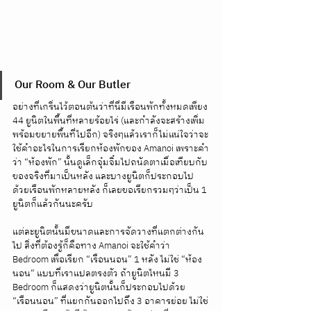
Our Room & Our Butler
อย่างที่เกริ่นไว้ตอนต้นว่าที่นี่มีเรือนพักทั้งหมดเพียง 
44 ยูนิตในพื้นที่หลายร้อยไร่ (และกำลังจะสร้างเพิ่ม
พร้อมขยายพื้นที่ไปอีก) จริงๆแล้วเราก็ไม่แน่ใจว่าจะ
ใช้คำอะไรในการเรียกห้องพักของ Amanoi เพราะคำ
ว่า “ห้องพัก” นั้นดูเล็กจุ๋มจิ๋มไปถนัดตาเมื่อเทียบกับ
ของจริงที่มาเป็นหลัง และบางยูนิตก็ประกอบไป
ด้วยเรือนพักหลายหลัง ก็เลยขอเรียกรวมๆว่าเป็น 1 
ยูนิตก็แล้วกันนะครับ 
แต่ละยูนิตนั้นมีขนาดและการจัดวางที่แตกต่างกัน
ไป สิ่งที่ต้องรู้ก็คือทาง Amanoi จะใช้คำว่า 
Bedroom เพื่อเรียก “เรือนนอน” 1 หลัง ไม่ใช่ “ห้อง
นอน“ แบบที่เราแปลตรงตัว ถ้ายูนิตไหนมี 3 
Bedroom ก็แสดงว่ายูนิตนั้นก็ประกอบไปด้วย 
“เรือนนอน” ที่แยกกันออกไปถึง 3 อาคารย่อย ไม่ใช่