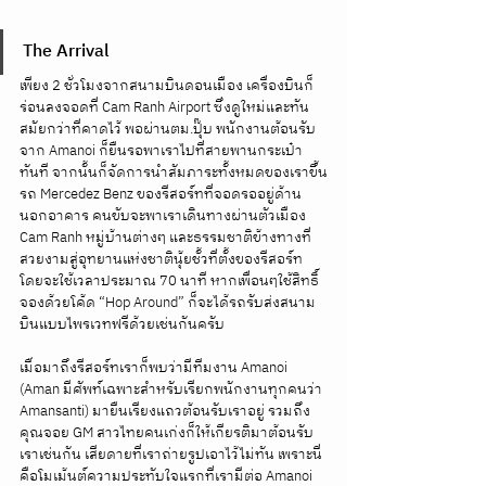
The Arrival
เพียง 2 ชั่วโมงจากสนามบินดอนเมือง เครื่องบินก็
ร่อนลงจอดที่ Cam Ranh Airport ซึ่งดูใหม่และทัน
สมัยกว่าที่คาดไว้ พอผ่านตม.ปุ๊บ พนักงานต้อนรับ
จาก Amanoi ก็ยืนรอพาเราไปที่สายพานกระเป๋า
ทันที จากนั้นก็จัดการนำสัมภาระทั้งหมดของเราขึ้น
รถ Mercedez Benz ของรีสอร์ทที่จอดรออยู่ด้าน
นอกอาคาร คนขับจะพาเราเดินทางผ่านตัวเมือง 
Cam Ranh หมู่บ้านต่างๆ และธรรมชาติข้างทางที่
สวยงามสู่อุทยานแห่งชาตินุ้ยชั้วที่ตั้งของรีสอร์ท 
โดยจะใช้เวลาประมาณ 70 นาที หากเพื่อนๆใช้สิทธิ์
จองด้วยโค้ด “Hop Around” ก็จะได้รถรับส่งสนาม
บินแบบไพรเวทฟรีด้วยเช่นกันครับ
เมื่อมาถึงรีสอร์ทเราก็พบว่ามีทีมงาน Amanoi 
(Aman มีศัพท์เฉพาะสำหรับเรียกพนักงานทุกคนว่า 
Amansanti) มายืนเรียงแถวต้อนรับเราอยู่ รวมถึง
คุณจอย GM สาวไทยคนเก่งก็ให้เกียรติมาต้อนรับ
เราเช่นกัน เสียดายที่เราถ่ายรูปเอาไว้ไม่ทัน เพราะนี่
คือโมเม้นต์ความประทับใจแรกที่เรามีต่อ Amanoi 