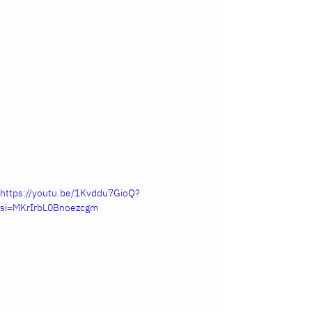
https://youtu.be/1Kvddu7GioQ?
si=MKrIrbL0Bnoezcgm