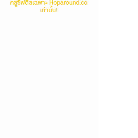
คลูซีฟดีลเฉพาะ Hoparound.co 
เท่านั้น!