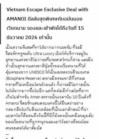
Vietnam Escape Exclusive Deal with 
AMANOI ดีลลับสุดพิเศษกับอมันนอย 
เวียดนาม จองและเข้าพักได้ถึงวันที่ 15 
ธันวาคม 2026 เท่านั้น
เป็นความพิเศษที่หาได้ยากมากนะครับ ที่จะมี
รีสอร์ทหรูระดับ Ultra Luxury เปิดให้บริการอยู่ใน
อุทยานแห่งชาติไม่ว่าจะที่ประเทศไหนก็ตาม และยิ่ง
ถ้าเป็นอุทยานแห่งชาตินุ้ยชั้วของเวียดนามที่ได้
คุ้มครองจาก UNESCO ให้เป็นเขตสงวนชีวมณฑล 
(Biosphere Reserve) เพราะมีธรรมชาติกึ่งทะเล
ทรายที่ไม่เหมือนใครด้วยแล้ว ก็น่าจะมีโอกาสเป็น
ไปได้ยากมากขึ้นไปอีก แต่ก็คงไม่มีทำเลใดที่ยาก
เกินไปสำหรับ Aman เพราะเป็นเวลานับ 10 ปีแล้วที่ 
Amanoi รีสอร์ทแสนสงบแห่งนี้ได้ยืนสง่าอย่าง
กลมกลืนไปกับสิ่งแวดล้อมที่เป็นเอกลักษณ์ ที่น่า
แปลกใจก็คือจนถึงวันนี้ที่นี่ก็ยังคงเป็นเหมือนมุมลับ
ของเวียดนามที่ถูกทนุถนอมเอาไว้อย่างดีจนน้อย
คนจะเคยได้มาสัมผัส 
—