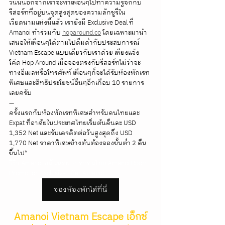
วันนี้นอกจากเราจะพาเพื่อนๆไปทำความรู้จักกับ
รีสอร์ทที่อยู่บนจุดสูงสุดของความลักชูรี่ใน
เวียดนามแห่งนี้แล้ว เรายังมี Exclusive Deal ที่ 
Amanoi ทำร่วมกับ 
hoparound.co
 โดยเฉพาะมานำ
เสนอให้เพื่อนๆได้ตามไปดื่มด่ำกับประสบการณ์ 
Vietnam Escape แบบเดียวกับเราด้วย เพียงแจ้ง
โค้ด Hop Around เมื่อจองตรงกับรีสอร์ทไม่ว่าจะ
ทางอีเมลหรือโทรศัพท์ เพื่อนๆก็จะได้รับห้องพักเรท
พิเศษและสิทธิประโยชน์อื่นๆอีกเกือบ 10 รายการ
เลยครับ 
—
ครั้งแรกกับห้องพักเรทพิเศษสำหรับคนไทยและ 
Expat ที่อาศัยในประเทศไทยเริ่มต้นคืนละ USD 
1,352 Net และรับเครดิตต่อวันสูงสุดถึง USD 
1,770 Net ราคาพิเศษข้างต้นต้องจองขั้นต่ำ 2 คืน
ขึ้นไป*
รีวิว Amanoi อมันนอย ราคาคนไทย Amanoi Room 
Promotion Exclusive offer Amanoi
จองห้องพักได้ที่นี่
Amanoi Vietnam Escape เอ็กซ์