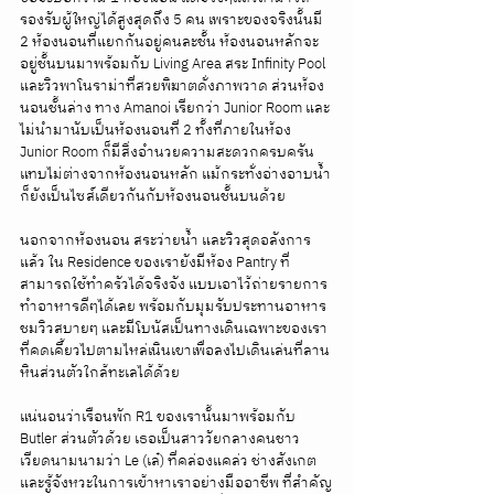
รองรับผู้ใหญ่ได้สูงสุดถึง 5 คน เพราะของจริงนั้นมี 
2 ห้องนอนที่แยกกันอยู่คนละชั้น ห้องนอนหลักจะ
อยู่ชั้นบนมาพร้อมกับ Living Area สระ Infinity Pool 
และวิวพาโนราม่าที่สวยพิฆาตดั่งภาพวาด ส่วนห้อง
นอนชั้นล่าง ทาง Amanoi เรียกว่า Junior Room และ
ไม่นำมานับเป็นห้องนอนที่ 2 ทั้งที่ภายในห้อง 
Junior Room ก็มีสิ่งอำนวยความสะดวกครบครัน
แทบไม่ต่างจากห้องนอนหลัก แม้กระทั่งอ่างอาบน้ำ
ก็ยังเป็นไซส์เดียวกันกับห้องนอนชั้นบนด้วย 
นอกจากห้องนอน สระว่ายน้ำ และวิวสุดอลังการ
แล้ว ใน Residence ของเรายังมีห้อง Pantry ที่
สามารถใช้ทำครัวได้จริงจัง แบบเอาไว้ถ่ายรายการ
ทำอาหารดีๆได้เลย พร้อมกับมุมรับประทานอาหาร
ชมวิวสบายๆ และมีโบนัสเป็นทางเดินเฉพาะของเรา
ที่คดเคี้ยวไปตามไหล่เนินเขาเพื่อลงไปเดินเล่นที่ลาน
หินส่วนตัวใกล้ทะเลได้ด้วย 
แน่นอนว่าเรือนพัก R1 ของเรานั้นมาพร้อมกับ 
Butler ส่วนตัวด้วย เธอเป็นสาววัยกลางคนชาว
เวียดนามนามว่า Le (เล๋) ที่คล่องแคล่ว ช่างสังเกต 
และรู้จังหวะในการเข้าหาเราอย่างมืออาชีพ ที่สำคัญ