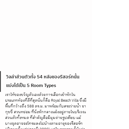
วิลล่าส่วนตัวทั้ง 54 หลังของรีสอร์ทนั้น 
แบ่งได้เป็น 5 Room Types 
เราให้ของขวัญตัวเองด้วยการเลือกเข้าพักใน
ประเภทห้องที่ดีที่สุดนั่นก็คือ Royal Beach Villa ซึ่งมี
พื้นที่กว้างถึง 588 ตร.ม. มาพร้อมกับสระว่ายน้ำ จา
กุซซี่ สวนหย่อม ที่นั่งพักกลางแจ้งอยู่ภายในบริเวณ
ส่วนตัวทั้งหมด ที่สำคัญคือมีมุมถ่ายรูปเพียบ แม้
บางจุดอาจจะโทรมลงไปบ้างตามอายุของรีสอร์ท 