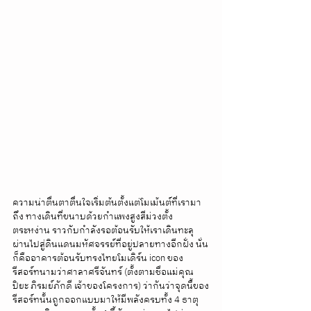
ความน่าตื่นตาตื่นใจเริ่มต้นตั้งแต่โมเม้นต์ที่เรามา
ถึง ทางเดินที่ขนาบด้วยกำแพงสูงสีม่วงตั้ง
ตระหง่าน ราวกับกำลังรอต้อนรับให้เราเดินทะลุ
ผ่านไปสู่ดินแดนมหัศจรรย์ที่อยู่ปลายทางอีกฝั่ง นั่น
ก็คืออาคารต้อนรับทรงไทยโมเดิร์น icon ของ
รีสอร์ทนามว่าศาลาศรีจันทร์ (ตั้งตามชื่อแม่คุณ
ปิยะ ภิรมย์ภักดี เจ้าของโครงการ) ว่ากันว่าจุดนี้ของ
รีสอร์ทนั้นถูกออกแบบมาให้มีพลังครบทั้ง 4 ธาตุ 