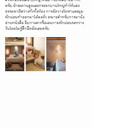
ครับ ฝ้าเพดานสูงและกระจกบานใหญ่ทำให้แสง
ธรรมชาติสว่างทั่วทั้งห้อง การจัดวางโซฟาและมุม
พักผ่อนทำออกมาได้ลงตัว เหมาะสำหรับการมานั่ง
อ่านหนังสือ จิบกาแฟ หรือเอนกายพักผ่อนระหว่าง
วันโดยไม่รู้สึกอึดอัดเลยครับ