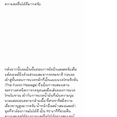
ความสดชื่นได้ดีมากครับ
หลังจากนั้นจะเป็นขั้นตอนการขัดผิวและสครับเพื่อ
ผลัดเซลล์ผิวด้วยส่วนผสมจากธรรมชาติ ก่อนจะ
เข้าสู่ขั้นตอนการนวดหลักที่เป็นแบบนวดไทยฟิวชั่น 
(Thai Fusion Massage) ซึ่งเป็นการผสมผสาน
ระหว่างเทคนิคการกดจุดและยืดเส้นของการนวด
ไทยโบราณ เข้ากับการนวดน้ำมันที่เน้นความนุ่ม
นวลและผ่อนคลายกล้ามเนื้อ พี่เทอราพิสมีความ
เชี่ยวชาญสูงมากครับ น้ำหนักมือสม่ำเสมอและจำ
จุดที่ราต้องการเน้นได้ดี เป็น 90 นาทีที่ช่วยคืน
ความสมดุลให้ร่างกายและจิตใจได้อย่างสมบูรณ์