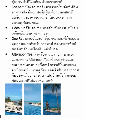
ซุ้มส่วนตัวที่โอบล้อมด้วยธรรมชาติ
Sea Salt:
 ห้องอาหารริมสระว่ายน้ำหลักที่เสิร์ฟ
อาหารสไตล์คอมฟอร์ตฟู้ด ค็อกเทลรสชาติ
สดชื่น และอาหารนานาชาติในบรรยากาศ
สบายๆ รับลมทะเล
Tides:
 บาร์ริมสระที่เหมาะสำหรับการมานั่งจิบ
เครื่องดื่มเย็นๆ ระหว่างวัน
One Rai:
 เลานจ์และบาร์รูปทรงกลมที่ตั้งอยู่บน
มุมสูง เหมาะสำหรับการมานั่งชมพระอาทิตย์
ตกดินพร้อมเครื่องดื่มแก้วโปรด
Afternoon Tea:
 สำหรับช่วงเวลายามบ่าย เรา
แวะมาทาน Afternoon Tea เซ็ตของว่างและ
ขนมหวานยามบ่ายที่เชฟรังสรรค์ขึ้นมาอย่าง
ละเมียดละไม ทานคู่กับชารสเลิศในบรรยากาศ
ที่มองเห็นวิวอ่าวส่วนตัว เป็นอีกหนึ่งกิจกรรม
ผ่อนคลายที่ไม่ควรพลาดครับ