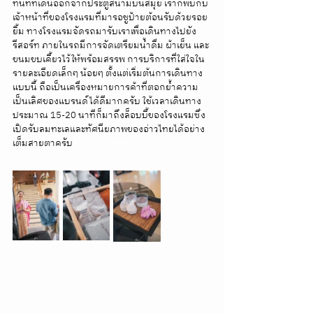
ทันทีที่เดินออกจากประตูสนามบินสมุย เราก็พบกับ
เจ้าหน้าที่ของโรงแรมที่มารอชูป้ายต้อนรับด้วยรอย
ยิ้ม ทางโรงแรมจัดรถมารับเราเพื่อเดินทางไปยัง
รีสอร์ท ภายในรถมีการจัดเตรียมน้ำดื่ม ผ้าเย็น และ
ขนมขบเคี้ยวไว้ให้พร้อมสรรพ การบริการที่ใส่ใจใน
รายละเอียดเล็กๆ น้อยๆ ตั้งแต่เริ่มต้นการเดินทาง
แบบนี้ ถือเป็นเครื่องหมายการค้าที่ตอกย้ำความ
เป็นเลิศของแบรนด์ได้ดีมากครับ ใช้เวลาเดินทาง
ประมาณ 15-20 นาทีก็มาถึงล็อบบี้ของโรงแรมซึ่ง
เปิดรับลมทะเลและทัศนียภาพของอ่าวไทยได้อย่าง
เต็มสายตาครับ
รีวิว Ultimate Pool Villa The Ritz-
Carlton Koh Samui เดอะริทซ์ คาร์ลตัน เกาะสมุย