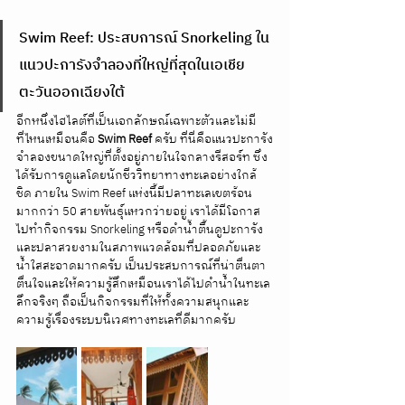
Swim Reef: ประสบการณ์ Snorkeling ใน
แนวปะการังจำลองที่ใหญ่ที่สุดในเอเชีย
ตะวันออกเฉียงใต้
อีกหนึ่งไฮไลต์ที่เป็นเอกลักษณ์เฉพาะตัวและไม่มี
ที่ไหนเหมือนคือ 
Swim Reef
 ครับ ที่นี่คือแนวปะการัง
จำลองขนาดใหญ่ที่ตั้งอยู่ภายในใจกลางรีสอร์ท ซึ่ง
ได้รับการดูแลโดยนักชีววิทยาทางทะเลอย่างใกล้
ชิด ภายใน Swim Reef แห่งนี้มีปลาทะเลเขตร้อน
มากกว่า 50 สายพันธุ์แหวกว่ายอยู่ เราได้มีโอกาส
ไปทำกิจกรรม Snorkeling หรือดำน้ำตื้นดูปะการัง
และปลาสวยงามในสภาพแวดล้อมที่ปลอดภัยและ
น้ำใสสะอาดมากครับ เป็นประสบการณ์ที่น่าตื่นตา
ตื่นใจและให้ความรู้สึกเหมือนเราได้ไปดำน้ำในทะเล
ลึกจริงๆ ถือเป็นกิจกรรมที่ให้ทั้งความสนุกและ
ความรู้เรื่องระบบนิเวศทางทะเลที่ดีมากครับ