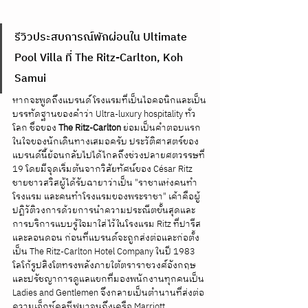
รีวิวประสบการณ์พักผ่อนใน Ultimate 
Pool Villa ที่ The Ritz-Carlton, Koh 
Samui
หากจะพูดถึงแบรนด์โรงแรมที่เป็นไอคอนิกและเป็น
บรรทัดฐานของคำว่า Ultra-luxury hospitality ทั่ว
โลก ชื่อของ 
The Ritz-Carlton
 ย่อมเป็นคำตอบแรก
ในใจของนักเดินทางเสมอครับ ประวัติศาสตร์ของ
แบรนด์นี้ย้อนกลับไปได้ไกลถึงช่วงปลายศตวรรษที่ 
19 โดยมีจุดเริ่มต้นจากวิสัยทัศน์ของ César Ritz 
ชายชาวสวิสผู้ได้รับฉายาว่าเป็น "ราชาแห่งคนทำ
โรงแรม และคนทำโรงแรมของพระราชา" เค้าคือผู้
ปฏิวัติวงการด้วยการนำความประณีตขั้นสุดและ
การบริการแบบรู้ใจมาใส่ไว้ในโรงแรม Ritz ที่ปารีส
และลอนดอน ก่อนที่แบรนด์จะถูกส่งต่อและก่อตั้ง
เป็น The Ritz-Carlton Hotel Company ในปี 1983 
โลโก้รูปสิงโตทรงพลังภายใต้ตราราชวงศ์อังกฤษ 
และปรัชญาการดูแลแขกที่มองพนักงานทุกคนเป็น 
Ladies and Gentlemen จึงกลายเป็นตำนานที่ส่งต่อ
ความเอ็กซ์คลูซีฟมาจนถึงเครือ Marriott 