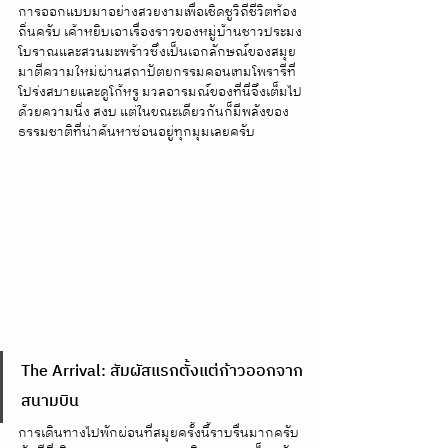
การออกแบบมาอย่างสวยงามเพื่อเชิดชูวิถีชีวิตท้อง
ถิ่นครับ เค้าหยิบเอาเรื่องราวของหมู่บ้านชาวประมง
โบราณและสวนมะพร้าวซึ่งเป็นเอกลักษณ์ของสมุย 
มาตีความใหม่ผ่านสถาปัตยกรรมคอนเทมโพรารีที่
โปร่งสบายและดูโก้หรู มวลอารมณ์ของที่นี่จึงเต็มไป
ด้วยความนิ่ง สงบ แต่ในขณะเดียวกันก็มีพลังของ
ธรรมชาติที่น่าค้นหาซ่อนอยู่ทุกมุมเลยครับ
The Arrival: สัมผัสแรกตั้งแต่ก้าวออกจาก
สนามบิน
การเดินทางไปพักผ่อนที่สมุยครั้งนี้ราบรื่นมากครับ 