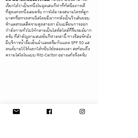
เรียกได้ว่าเป็นหนึ่งในจุดเล่นกีฬาที่ทัศนียภาพดี
ที่สุดแห่งหนึ่งเลยครับ การได้มาลงสนามไดรฟ์ลูก
บาสหรือหวดเทนนิสโดยมีฉากหลังเป็นวิวเส้นขอบ
ฟ้าและทะเลสีครามสุดสายตา มันเปลี่ยนการออก
กำลังกายทั่วไปให้กลายเป็นไลฟ์สไตล์ที่รื่นรมย์มาก
ครับ ที่สำคัญตามสเตชั่นกีฬาเหล่านี้ ทางรีสอร์ทยัง
มีบริการน้ำดื่มเย็นฉ่ำและครีมกันแดด SPF 50 แส
ตนด์บายไว้ให้แขกได้หยิบใช้ตลอดเวลา สะท้อนถึง
ความใส่ใจในแบบ Ritz-Carlton อย่างแท้จริงครับ
Wrapping Up Our Stay: บทสรุปของ
ความทรงจำและงานบริการระดับตำนาน