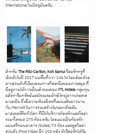
International ในปัจจุบันครับ 
The Ritz-Carlton, Koh 
Samui เดอะ ริทซ์-คาร์ลตัน เกาะสมุยนิยามความลัก
ชูรีจากแบรนด์ระดับตำนานในอ่าวส่วนตัวบน
เกาะสมุย
สำหรับ 
The Ritz-Carlton, Koh Samui 
รีสอร์ทหรูที่
เปิดตัวในปี 2017 บนพื้นที่กว่า 146 ไร่ โอบล้อมด้วย
อ่าวส่วนตัวที่เงียบสงบทางทิศเหนือของเกาะสมุย ที่
นี่อยู่ภายใต้การเป็นเจ้าของของ 
YTL Hotels
 กลุ่มทุน
อสังหาริมทรัพย์และโรงแรมยักษ์ใหญ่จากประเทศ
มาเลเซีย ซึ่งมีความพันธมิตรที่แน่นแฟ้นยาวนาน
กับ Marriott ในการร่วมสร้างโปรเจกต์ระดับ
มาสเตอร์พีซทั่วโลก ที่นี่ให้บริการห้องพักและวิลล่า
รวมทั้งหมด 175 ห้อง ครับ โดยแบ่งเป็นห้องพัก
แบบสวีทบนอาคาร (Suites) 73 ห้อง และพูลวิลล่า
ส่วนตัว (Pool Villas) อีก 102 หลัง ตัวรีสอร์ทได้รับ