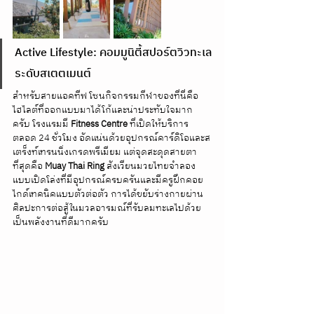
Active Lifestyle: คอมมูนิตี้สปอร์ตวิวทะเล
ระดับสเตตเมนต์
สำหรับสายแอคทีฟ โซนกิจกรรมกีฬาของที่นี่คือ
ไฮไลต์ที่ออกแบบมาได้โก้และน่าประทับใจมาก
ครับ โรงแรมมี 
Fitness Centre
 ที่เปิดให้บริการ
ตลอด 24 ชั่วโมง อัดแน่นด้วยอุปกรณ์คาร์ดิโอและส
เตร็งท์เทรนนิ่งเกรดพรีเมียม แต่จุดสะดุดสายตา
ที่สุดคือ 
Muay Thai Ring
 สังเวียนมวยไทยจำลอง
แบบเปิดโล่งที่มีอุปกรณ์ครบครันและมีครูฝึกคอย
ไกด์เทคนิคแบบตัวต่อตัว การได้ขยับร่างกายผ่าน
ศิลปะการต่อสู้ในมวลอารมณ์ที่รับลมทะเลไปด้วย
เป็นพลังงานที่ดีมากครับ