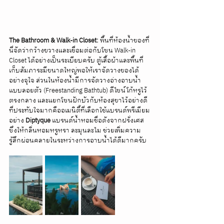
The Bathroom & Walk-in Closet:
 พื้นที่ห้องน้ำของที่
นี่จัดว่ากว้างขวางและเชื่อมต่อกับโซน Walk-in 
Closet ได้อย่างเป็นระเบียบครับ ตู้เสื้อผ้าและพื้นที่
เก็บสัมภาระมีขนาดใหญ่พอให้เราจัดวางของได้
อย่างจุใจ ส่วนในห้องน้ำมีการจัดวางอ่างอาบน้ำ
แบบลอยตัว (Freestanding Bathtub) ดีไซน์โก้หรูไว้
ตรงกลาง และแยกโซนฝักบัวกับห้องสุขาไว้อย่างดี 
ที่ประทับใจมากคืออเมนิตี้ที่เลือกใช้แบรนด์พรีเมียม
อย่าง 
Diptyque
 แบรนด์น้ำหอมชื่อดังจากฝรั่งเศส 
ซึ่งให้กลิ่นหอมหรูหรา ละมุนละไม ช่วยเพิ่มความ
รู้สึกผ่อนคลายในระหว่างการอาบน้ำได้ดีมากครับ