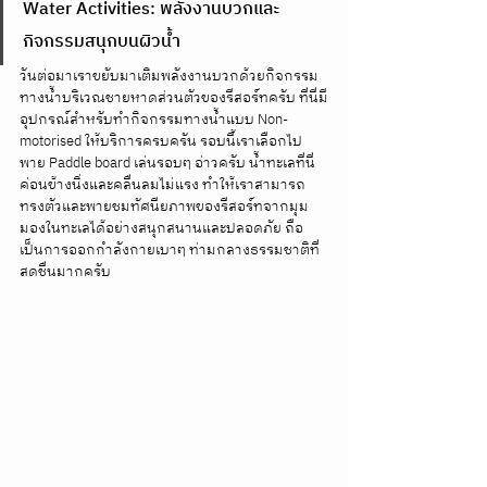
Water Activities: พลังงานบวกและ
กิจกรรมสนุกบนผิวน้ำ
วันต่อมาเราขยับมาเติมพลังงานบวกด้วยกิจกรรม
ทางน้ำบริเวณชายหาดส่วนตัวของรีสอร์ทครับ ที่นี่มี
อุปกรณ์สำหรับทำกิจกรรมทางน้ำแบบ Non-
motorised ให้บริการครบครัน รอบนี้เราเลือกไป
พาย Paddle board เล่นรอบๆ อ่าวครับ น้ำทะเลที่นี่
ค่อนข้างนิ่งและคลื่นลมไม่แรง ทำให้เราสามารถ
ทรงตัวและพายชมทัศนียภาพของรีสอร์ทจากมุม
มองในทะเลได้อย่างสนุกสนานและปลอดภัย ถือ
เป็นการออกกำลังกายเบาๆ ท่ามกลางธรรมชาติที่
สดชื่นมากครับ