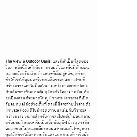
The View & Outdoor Oasis:
 และสิ่งที่เป็นที่สุดของ
วิลล่าหลังนี้คือทัศนียภาพรอบตัวและพื้นที่พักผ่อน
กลางแจ้งครับ ด้วยตำแหน่งที่ตั้งอยู่หลังสุดท้าย 
ทำให้เราได้มุมมองวิวทะเลสีครามของอ่าวไทยที่
กว้างขวางและไม่มีอะไรมาบดบัง สายตาจะปะทะ
กับเส้นขอบฟ้าแบบเต็มๆ โดยตัววิลล่ามาพร้อมกับ
ระเบียงส่วนตัวขนาดใหญ่ (Private Terrace) ที่เปิด
รับลมทะเลได้อย่างเต็มที่ ตรงนี้มีสระว่ายน้ำส่วนตัว 
(Private Pool) ดีไซน์ทอดยาวขนานไปกับวิวทะเล
กว้างขวาง เหมาะสำหรับการลงไปแช่น้ำผ่อนคลาย
พร้อมชมวิวแบบทริปเปิลเอ็กซ์คลูซีฟ ข้างๆ สระยัง
จัดวางเดย์เบดและเตียงนอนอาบแดดตัวใหญ่หนา
นุ่มไว้ให้เราได้เอนกายรับแสงแดดยามเช้า หรือนั่ง