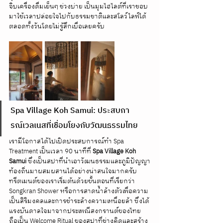
จิบเครื่องดื่มเย็นๆ ช่วงบ่าย เป็นมุมไฮไลต์ที่เราชอบ
มาใช้เวลาปล่อยใจไปกับธรรมชาติและสโลว์ไลฟ์ได้
ตลอดทั้งวันโดยไม่รู้สึกเบื่อเลยครับ
Spa Village Koh Samui: ประสบกา
รณ์เวลเนสที่เชื่อมโยงกับวัฒนธรรมไทย
เรามีโอกาสได้ไปเปิดประสบการณ์ทำ Spa 
Treatment เป็นเวลา 90 นาทีที่ 
Spa Village Koh 
Samui
 ซึ่งเป็นสปาที่นำเอาวัฒนธรรมและภูมิปัญญา
ท้องถิ่นมาผสมผสานได้อย่างน่าสนใจมากครับ 
ทรีตเมนต์ของเราเริ่มต้นด้วยขั้นตอนที่เรียกว่า 
Songkran Shower หรือการสาดน้ำล้างตัวเพื่อความ
เป็นสิริมงคลและการชำระล้างความเหนื่อยล้า ซึ่งได้
แรงบันดาลใจมาจากประเพณีสงกรานต์ของไทย 
ถือเป็น Welcome Ritual ของสปาที่ช่างคิดและสร้าง