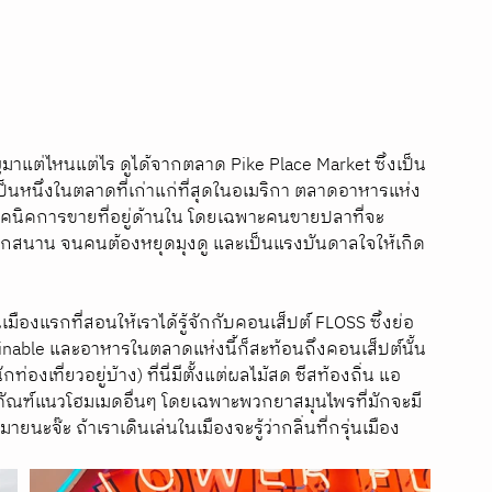
ิญมาแต่ไหนแต่ไร ดูได้จากตลาด Pike Place Market ซึ่งเป็น 
เป็นหนึ่งในตลาดที่เก่าแก่ที่สุดในอเมริกา ตลาดอาหารแห่ง
เทคนิคการขายที่อยู่ด้านใน โดยเฉพาะคนขายปลาที่จะ
ุกสนาน จนคนต้องหยุดมุงดู และเป็นแรงบันดาลใจให้เกิด
ป็นเมืองแรกที่สอนให้เราได้รู้จักกับคอนเส็ปต์ FLOSS ซึ่งย่อ
ainable และอาหารในตลาดแห่งนี้ก็สะท้อนถึงคอนเส็ปต์นั้น
งเที่ยวอยู่บ้าง) ที่นี่มีตั้งแต่ผลไม้สด ชีสท้องถิ่น แอ
ตภัณฑ์แนวโฮมเมดอื่นๆ โดยเฉพาะพวกยาสมุนไพรที่มักจะมี
ะจ๊ะ ถ้าเราเดินเล่นในเมืองจะรู้ว่ากลิ่นที่กรุ่นเมือง 