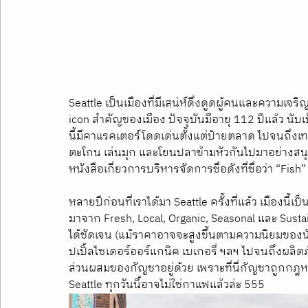
Seattle เป็นเมืองที่มีเสน่ห์ดึงดูดผู้คนและความเจร
icon สำคัญของเมือง ปัจจุบันมีอายุ 112 ปีแล้ว นับ
นี้มีคาแรคเตอร์โดดเด่นตั้งแต่ป้ายตลาด ไปจนถึง
ตะโกน เล่นมุก และโยนปลาข้ามหัวกันไปมาอย่างสน
หนังสือเกี่ยวการบริหารจัดการชื่อดังที่ชื่อว่า “Fish”
หลายปีก่อนที่เราได้มา Seattle ครั้งที่แล้ว เมืองนี้เ
มาจาก Fresh, Local, Organic, Seasonal และ Sust
ได้ชัดเจน (แม้ราคาอาจจะสูงขึ้นตามความนิยมของนักท่อ
ปเปิ้ลไซเดอร์ออร์แกนิค เบเกอรี่ ฯลฯ ไปจนถึงผลิ
ส่วนผสมของกัญชาอยู่ด้วย เพราะที่นี่กัญชาถูกกฎหมายน
Seattle ทุกวันนี้อาจไม่ใช่กาแฟแล้วล่ะ 555