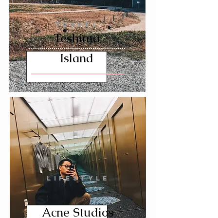
TRAVEL
Teshima
Island
LIFESTYLE
Acne Studios