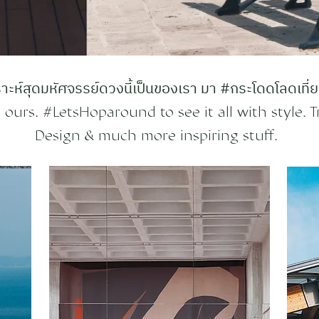
ะห์สุดมหัศจรรย์ดวงนี้เป็นของเรา มา #กระโดดโลดเที่ยว
ours. #LetsHoparound to see it all with style. Tr
Design & much more inspiring stuff.