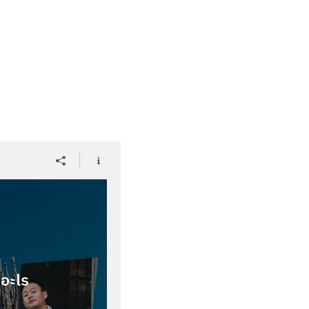
ีอะไร