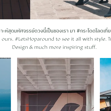
ะห์สุดมหัศจรรย์ดวงนี้เป็นของเรา มา #กระโดดโลดเที่ยว
ours. #LetsHoparound to see it all with style. Tr
Design & much more inspiring stuff.