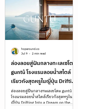
LIFESTYLE
hoparound.co
Jul 9
2 min read
ล่องลอยสู่ฝันกลางทะเลเซโตะ
guntû โรงแรมลอยน้ำสไตล์
เรียวกังสุดหรูในญี่ปุ่น Drifting