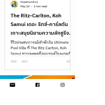
ในปีนัง แพลนเที่ยวปีนัง เที่ยวปีนังล่าสุด
รีวิวปีนัง นำเที่ยวปีนัง รวมที่เที่ยวปีนัง
hoparound.co
May 24
2 min read
The Ritz-Carlton, Koh
Samui เดอะ ริทซ์-คาร์ลตัน
เกาะสมุยนิยามความลักชูรีจาก
แบรนด์ระดับตำนานในอ่าวส่วน
รีวิวประสบการณ์เข้าพักใน Ultimate
Pool Villa ที่ The Ritz-Carlton, Koh
ตัวบนเกาะสมุย
Samui หากจะพูดถึงแบรนด์โรงแรมที่
เป็นไอคอนิกและเป็นบรรทัดฐานของคำ
ว่า Ultra-luxury hospitality ทั่วโลก ชื่อ
ของ The Ritz-Carlton ย่อมเป็นคำตอบ
แรกในใจของนักเดินทางเสมอ
ประวัติศาสตร์ของแบรนด์นี้ย้อนกลับไป
Can Architecture