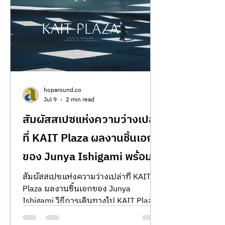
ซึมซับ "ดีเทล" ของเมืองที่ขึ้นชื่อเรื่อง
ความละเมียดละไมที่สุดแห่งหนึ่งของโลก
This trip is all about redefining luxury.
สำหรับเรา มันไม่ใช่เรื่องของความหวือ
หวา แต่คือ Slow Luxury — การให้เวลา
กับสเปซ งานคราฟต์ และ Aesthetic ที่
ซ่อนตัวอยู่ตามซอกซอย ตั้งแต่งาน
สถาปัตยกรรมระดับ Masterpiece
ปรัชญา Japandi ได้อย่างสมบูรณ์แบบ
ไปจนถึง Art S
hoparound.co
Jul 9
2 min read
สัมผัสสเปซแห่งความว่างเปล่า
ที่ KAIT Plaza ผลงานชิ้นเอก
ของ Junya Ishigami พร้อม
วิธีการเดินทาง Kanagawa
สัมผัสสเปซแห่งความว่างเปล่าที่ KAIT