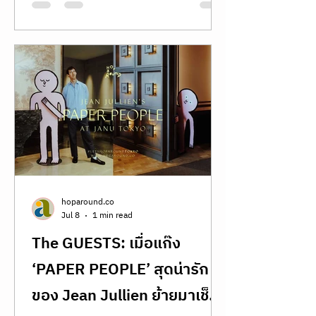
Into a Dream on the Seto
ล่องลอยสู่ฝันกลางทะเลเซโตะ guntû
โรงแรมลอยน้ำสไตล์เรียวกังสุดหรูใน
Inland Sea Aboard the
ญี่ปุ่น Drifting Into a Dream on the
Floating Ryokan guntû
Seto Inland Sea Aboard the Floating
Ryokan guntû รีวิว เรือ guntu floating
ryokan seto inland sea japan review
full review how to book รีวิวเรือ guntû
รีวิวล่องเรือในญี่ปุ่น เที่ยวญี่ปุ่น รีวิวญี่ปุ่น
รีวิว guntû setouchi review ガンツウ公
式サイト
hoparound.co
Jul 8
1 min read
The GUESTS: เมื่อแก๊ง