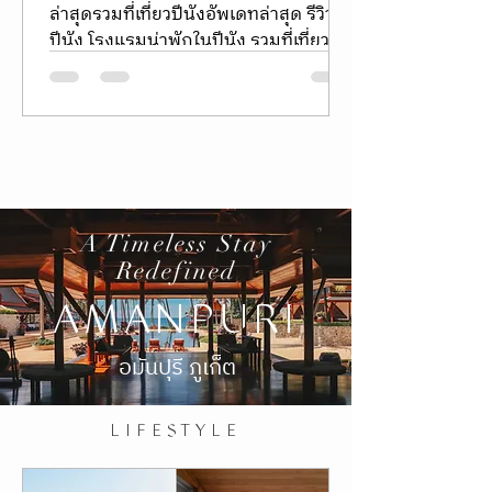
เมือง George Town เสน่ห์แห่ง
กาลเวลา สถาปัตยกรรม และ
จังหวะชีวิตที่เนิบช้า
เที่ยวปีนัง รีวิว Penang itinerary ปีนัง
ล่าสุดรวมที่เที่ยวปีนังอัพเดทล่าสุด รีวิว
ปีนัง โรงแรมน่าพักในปีนัง รวมที่เที่ยว
ปีนัง ปีนังใหม่ล่าสุด ขับรถเที่ยวปีนัง
penang malaysia Penang’s UNESCO
heritage sites จอร์จทาวน์ (George
Town) เป็นเมืองหลวงของรัฐปีนัง
ประเทศมาเลเซีย ตั้งอยู่บนเกาะปีนัง ปูลัว
ปีนัง
A Timeless Stay
Redefined
AMANPURI
อมันปุรี ภูเก็ต