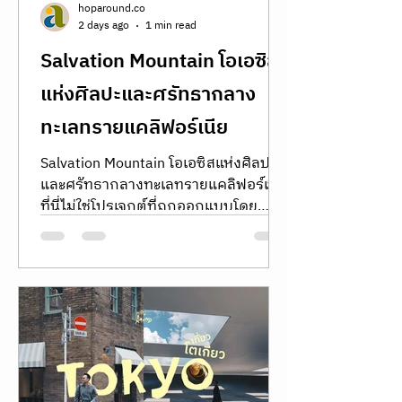
hoparound.co
2 days ago
1 min read
Salvation Mountain โอเอซิส
แห่งศิลปะและศรัทธากลาง
ทะเลทรายแคลิฟอร์เนีย
Salvation Mountain โอเอซิสแห่งศิลปะ
และศรัทธากลางทะเลทรายแคลิฟอร์เนีย
ที่นี่ไม่ใช่โปรเจกต์ที่ถูกออกแบบโดย
สถาปนิกชื่อดัง หรือได้รับการระดมทุน
มหาศาล ทว่าเกิดขึ้นจากวิสัยทัศน์ของ
ชายเพียงคนเดียวที่ชื่อว่า เลียวนาร์ด ไนต์
(Leonard Knight) ย้อนกลับไปในปี 1984
เลียวนาร์ดมีความตั้งใจเพียงแค่จะปล่อย