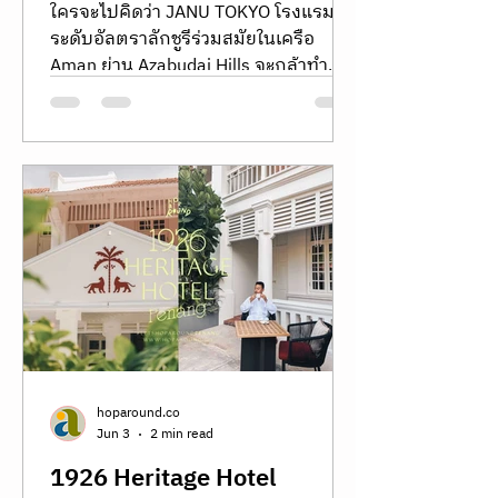
‘PAPER PEOPLE’ สุดน่ารัก
ของ Jean Jullien ย้ายมาเช็ค
อินที่ Janu Tokyo
ใครจะไปคิดว่า JANU TOKYO โรงแรม
ระดับอัลตราลักชูรีร่วมสมัยในเครือ
Aman ย่าน Azabudai Hills จะกล้าทำ
อะไรแบบนี้! ซัมเมอร์นี้พาไปสลัดภาพ
ความนิ่งขรึม แท็กทีมกับ Jean Jullien
ศิลปินฝรั่งเศสชื่อดังระดับโลก เนรมิต
นิทรรศการ “The GUESTS” ขนแก๊งหุ่น
กระดาษขนาดเท่าคนจริง ‘PAPER
PEOPLE’ 10 ตัว มาเช็คอินเป็นแขกวีไอพี
ป่วนตามมุมต่างๆ ทั่วโรงแรม ตั้งแต่ 1
กรกฎาคม – 30 กันยายน 2026 พร้อม
เปิดตัวแพ็คเกจห้องพัก “Hide and
Seek” สุดเอ็กซ์คลูซีฟที่คนรักงานดีไซน์
สไตล์ Slow Luxury ไม่ควรพลาดอย่างยิ่ง