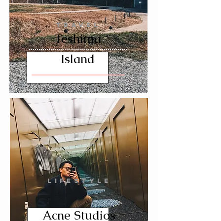
TRAVEL
Teshima
Island
LIFESTYLE
Acne Studios